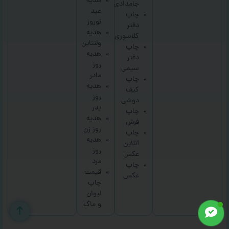
هدیه
جامدادی
عید
چاپ
نوروز
دفتر
هدیه
کلاسوری
ولنتاین
چاپ
هدیه
دفتر
روز
سیمی
مادر
چاپ
هدیه
کیف
روز
دوشی
پدر
چاپ
هدیه
فرش
روز زن
چاپ
هدیه
آنلاین
روز
عکس
مرد
چاپ
قیمت
عکس
چاپ
لیوان
و ماگ