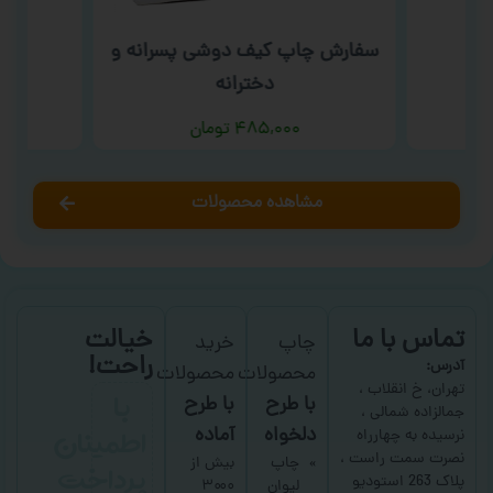
دی
سفارش چاپ کیف دوشی پسرانه و
سف
دخترانه
۴۸۵,۰۰۰
تومان
مشاهده محصولات
تماس با ما
خیالت
چاپ
خرید
راحت!
آدرس:
محصولات
محصولات
با
تهران، خ انقلاب ،
با طرح
با طرح
جمالزاده شمالی ،
اطمینان
دلخواه
آماده
نرسیده به چهارراه
نصرت سمت راست ،
پرداخت
چاپ
بیش از
پلاک 263 استودیو
لیوان
۳۰۰۰