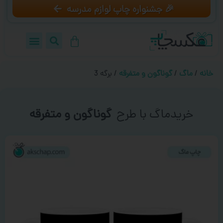
🎉 جشنواره چاپ لوازم مدرسه
خانه
/
ماگ
/
گوناگون و متفرقه
/ برگه 3
خریدماگ با طرح
گوناگون و متفرقه