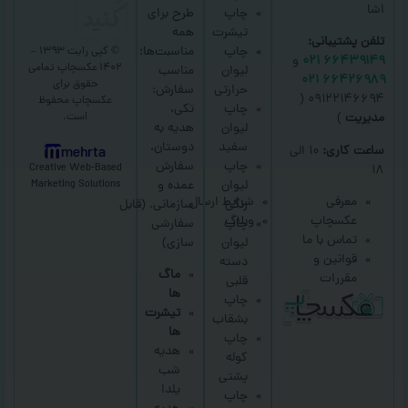
کنید
اشا
چاپ
طرح برای
تیشرت
همه
تلفن پشتیبانی:
چاپ
مناسبت‌ها؛
© کپی رایت ۱۳۹۳ –
۶۶۴۳۹۱۴۹ ۰۲۱
و
۱۴۰۲ عکسچاپ
تمامی
لیوان
مناسب
۶۶۴۲۶۹۸۹ ۰۲۱
حقوق برای
حرارتی
سفارش:
۰۹۱۲۲۱۴۶۶۹۴ (
عکسچاپ
محفوظ
چاپ
تکی،
است.
مدیریت
)
لیوان
هدیه به
سفید
دوستان،
ساعت کاری:
۱۰ الی
mehrta
چاپ
سفارش
Creative Web-Based
۱۸
لیوان
عمده و
Marketing Solutions
معرفی
شرایط ارسال
رنگی
سازمانی.
(قابل
عکسچاپ
وبلاگ
چاپ
سفارشی
تماس با ما
لیوان
سازی)
قوانین و
دسته
ماگ
مقررات
قلبی
ها
چاپ
تیشرت
بشقاب
ها
چاپ
هدیه
کوله
شب
پشتی
یلدا
چاپ