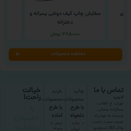
سوری
سفارش چاپ کیف دوشی پسرانه و
سفا
دخترانه
۴۸۵,۰۰۰
تومان
مشاهده محصولات
تماس با ما
خیالت
چاپ
خرید
راحت!
آدرس:
محصولات
محصولات
با
تهران، خ انقلاب ،
با طرح
با طرح
جمالزاده شمالی ،
اطمینان
دلخواه
آماده
نرسیده به چهارراه
نصرت سمت راست ،
پرداخت
چاپ
بیش از
پلاک 263 استودیو
لیوان
۳۰۰۰