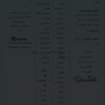
کنید
اشا
چاپ
طرح برای
تیشرت
همه
تلفن پشتیبانی:
چاپ
مناسبت‌ها؛
© کپی رایت ۱۳۹۳ –
۶۶۴۳۹۱۴۹ ۰۲۱
و
۱۴۰۲ عکسچاپ
تمامی
لیوان
مناسب
۶۶۴۲۶۹۸۹ ۰۲۱
حقوق برای
حرارتی
سفارش:
۰۹۱۲۲۱۴۶۶۹۴ (
عکسچاپ
محفوظ
چاپ
تکی،
است.
مدیریت
)
لیوان
هدیه به
سفید
دوستان،
ساعت کاری:
۱۰ الی
mehrta
چاپ
سفارش
Creative Web-Based
۱۸
لیوان
عمده و
Marketing Solutions
معرفی
شرایط ارسال
رنگی
سازمانی.
(قابل
عکسچاپ
وبلاگ
چاپ
سفارشی
تماس با ما
لیوان
سازی)
قوانین و
دسته
ماگ
مقررات
قلبی
ها
چاپ
تیشرت
بشقاب
ها
چاپ
هدیه
کوله
شب
پشتی
یلدا
چاپ