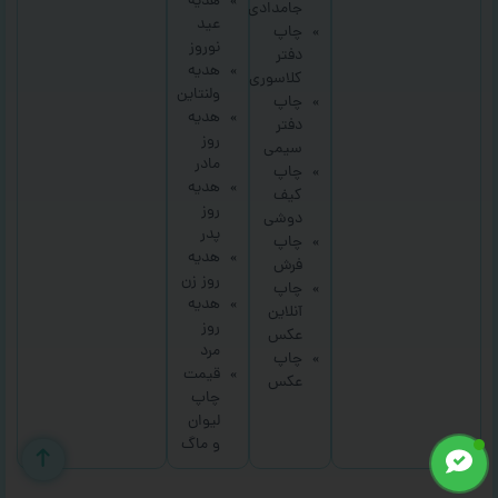
هدیه
جامدادی
عید
چاپ
نوروز
دفتر
هدیه
کلاسوری
ولنتاین
چاپ
هدیه
دفتر
روز
سیمی
مادر
چاپ
هدیه
کیف
روز
دوشی
پدر
چاپ
هدیه
فرش
روز زن
چاپ
هدیه
آنلاین
روز
عکس
مرد
چاپ
قیمت
عکس
چاپ
لیوان
و ماگ