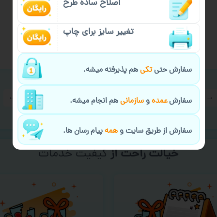
اصلاح ساده طرح
ماگ عید نوروز طرح ‘ بهار آمد نوروزتان مبارک ‘
۴۸۵,۰۰۰
تومان
تغییر سایز برای چاپ
انتخاب گزینه‌ها
سفارش حتی
تکی
هم پذیرفته میشه.
←
۹
۸
۷
۶
۵
۴
۳
۲
۱
→
سفارش
عمده
و
سازمانی
هم انجام میشه.
سفارش از طریق سایت و
همه
پیام رسان ها.
خیالت راحت از
سفارش گیری