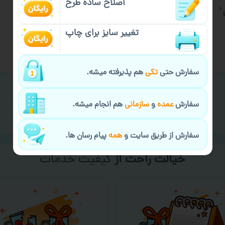
اصلاح ساده طرح
‘
ماگ بسکتبال طرح ‘ عشق بسکت ‘
۴۸۵,۰۰۰
تومان
تغییر سایز برای چاپ
انتخاب گزینه‌ها
سفارش حتی
تکی
هم پذیرفته میشه.
←
۲
۱
سفارش
عمده
و
سازمانی
هم انجام میشه.
سفارش از طریق سایت و
همه
پیام رسان ها.
خیالت راحت از
سفارش گیری