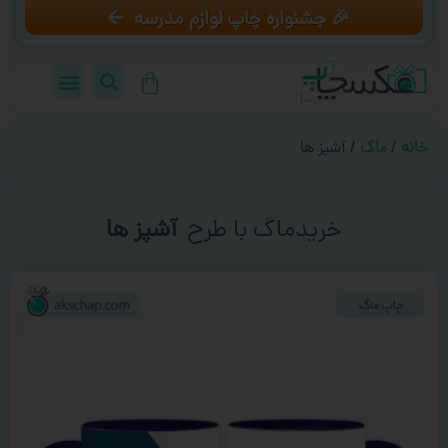
🎉 جشنواره چاپ لوازم مدرسه
خانه
/
ماگ
/ آشپز ها
خریدماگ با طرح
آشپز ها