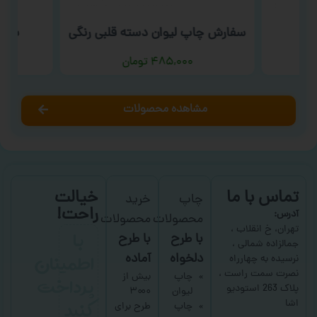
سفارش چاپ لیوان دسته قلبی رنگی
سفار
۴۸۵,۰۰۰
تومان
مشاهده محصولات
تماس با ما
خیالت
چاپ
خرید
راحت!
آدرس:
محصولات
محصولات
با
تهران، خ انقلاب ،
با طرح
با طرح
جمالزاده شمالی ،
اطمینان
دلخواه
آماده
نرسیده به چهارراه
نصرت سمت راست ،
پرداخت
چاپ
بیش از
پلاک 263 استودیو
لیوان
۳۰۰۰
کنید
اشا
چاپ
طرح برای