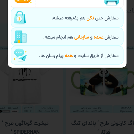
ده
روز پدر
سفارش حتی
تکی
هم پذیرفته میشه.
سفارش
عمده
و
سازمانی
هم انجام میشه.
سفارش از طریق سایت و
همه
پیام رسان ها.
گ کارتونی طرح ‘ پاندای کنگ
تیشرت گوناگون طرح ‘
فوکار ‘
SPIDERMAN ‘