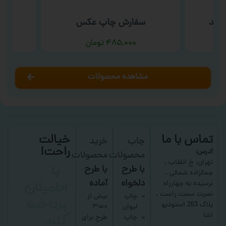
فید
سفارش چاپ عکس
سفا
۴۸۵,۰۰۰
تومان
مشاهده محصولات
تماس با ما
خیالت
چاپ
خرید
راحت!
آدرس:
محصولات
محصولات
با
تهران، خ انقلاب ،
با طرح
با طرح
جمالزاده شمالی ،
اطمینان
دلخواه
آماده
نرسیده به چهارراه
نصرت سمت راست ،
پرداخت
چاپ
بیش از
پلاک 263 استودیو
لیوان
۳۰۰۰
کنید
اشا
چاپ
طرح برای