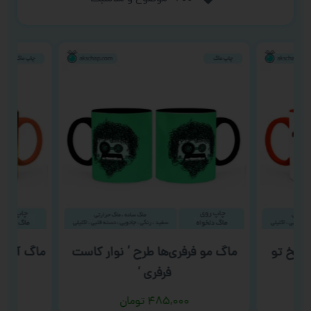
خخخ تو
ماگ مو فرفری‌ها طرح ‘ نوار کاست
ماگ آتش 
فرفری ‘
۴۸۵,۰۰۰
تومان