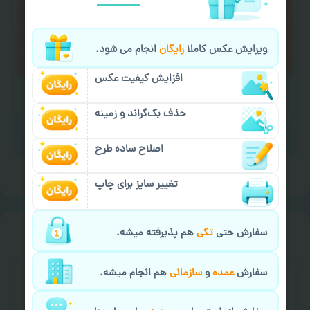
لازم را انجام دهید.
ایمیل جهت ثبت یا پیگیری سفارش:
ویرایش عکس کاملا
رایگان
انجام می شود.
aks4chap.com@gmail.com
افزایش کیفیت عکس
حذف بک‌گراند و زمینه
برای ارسال پیام کلیک کنید
اصلاح ساده طرح
تغییر سایز برای چاپ
خیالت راحت از
سفارش گیری
سفارش حتی
تکی
هم پذیرفته میشه.
سفارش
عمده
و
سازمانی
هم انجام میشه.