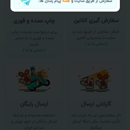
سفارش از طریق سایت و
همه
پیام رسان ها.
سفارش گیری آنلاین
چاپ عمده و فوری
امکان سفارش از طریق چت و
برای درخواست خدمات چاپ
سایت با پشتیبانی آنلاین
عمده و فوری با ما تماس
(
تماس با ما‌
)
بگیرید
(
تماس با ما
)
گارانتی ارسال
ارسال رایگان
اگر سفارشتون تو راه خراب شد
مشاهده محدوده و شرایط
نگران نباشید، یکی دیگه ارسال
ارسال رایگان در شهر تهران و
میکنیم
سراسر ایران