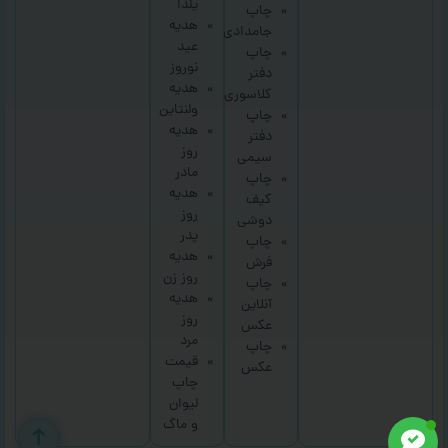
یلدا
چاپ
هدیه
جامدادی
عید
چاپ
نوروز
دفتر
هدیه
کلاسوری
ولنتاین
چاپ
هدیه
دفتر
روز
سیمی
مادر
چاپ
هدیه
کیف
روز
دوشی
پدر
چاپ
هدیه
فرش
روز زن
چاپ
هدیه
آنلاین
روز
عکس
مرد
چاپ
قیمت
عکس
چاپ
لیوان
و ماگ