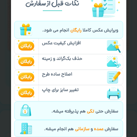
نکات قبل از سفارش
کردن متن و عکس) یا
هماهنگی ارسال
و یا
کادو کردن سفارش
با اپراتو عکسچاپ هماهنگی
لازم را انجام دهید.
ویرایش عکس کاملا
رایگان
انجام می شود.
ایمیل جهت ثبت یا پیگیری سفارش:
aks4chap.com@gmail.com
افزایش کیفیت عکس
حذف بک‌گراند و زمینه
اصلاح ساده طرح
برای ارسال پیام کلیک کنید
تغییر سایز برای چاپ
سفارش حتی
تکی
هم پذیرفته میشه.
خیالت راحت از
سفارش گیری
سفارش
عمده
و
سازمانی
هم انجام میشه.