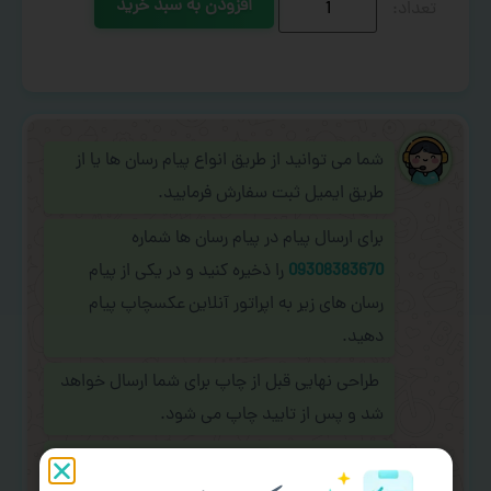
افزودن به سبد خرید
شما می توانید از طریق انواع پیام رسان ها یا از
طریق ایمیل ثبت سفارش فرمایید.
برای ارسال پیام در پیام رسان ها شماره
09308383670
را ذخیره کنید و در یکی از پیام
رسان های زیر به اپراتور آنلاین عکسچاپ پیام
دهید.
طراحی نهایی قبل از چاپ برای شما ارسال خواهد
شد و پس از تایید چاپ می شود.
در صورت نیاز به
سفارشی سازی طرح
(اضافه