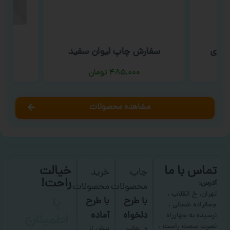
سوری
سفارش چاپ لیوان سفید
سف
۴۸۵,۰۰۰
تومان
مشاهده محصولات
تماس با ما
خیالت
چاپ
خرید
راحت!
آدرس:
محصولات
محصولات
با
تهران، خ انقلاب ،
با طرح
با طرح
جمالزاده شمالی ،
اطمینان
دلخواه
آماده
نرسیده به چهارراه
نصرت سمت راست ،
چاپ
بیش از