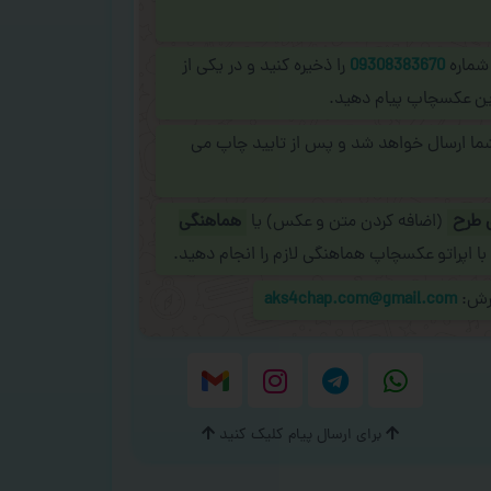
 شماره
09308383670
را ذخیره کنید و در یکی از
نلاین عکسچاپ پیام دهید.
شما ارسال خواهد شد و پس از تایید چاپ می
 طرح
(اضافه کردن متن و عکس) یا
هماهنگی
با اپراتو عکسچاپ هماهنگی لازم را انجام دهید.
ارش:
aks4chap.com@gmail.com
برای ارسال پیام کلیک کنید