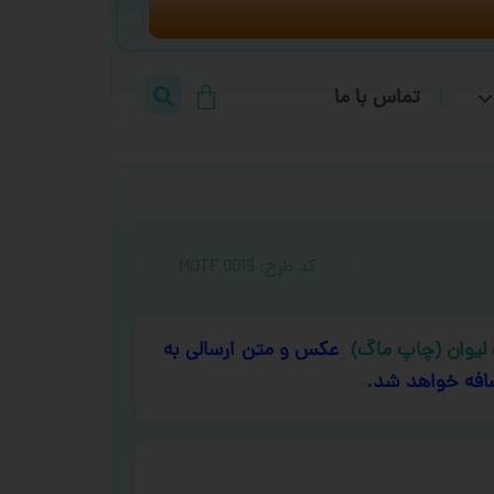
تماس با ما
کد طرح:‌ MOTF 0019
لیوان (چاپ ماگ)
عکس و متن ارسالی به
افه خواهد شد.