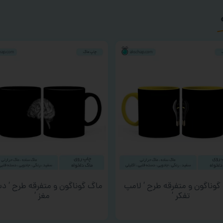
گوناگون و متفرقه طرح ‘ لامپ
ماگ گوناگون و متفرقه طرح ‘ د
تفکر ‘
مغز ‘