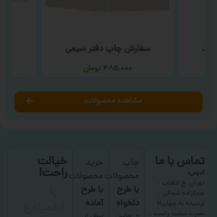
فید
سفارش چاپ دفتر سیمی
س
۴۸۵,۰۰۰
تومان
مشاهده محصولات
تماس با ما
خیالت
چاپ
خرید
راحت!
آدرس:
محصولات
محصولات
با
تهران، خ انقلاب ،
با طرح
با طرح
جمالزاده شمالی ،
اطمینان
دلخواه
آماده
نرسیده به چهارراه
نصرت سمت راست ،
چاپ
بیش از