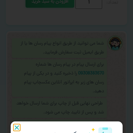
افزودن به سبد خرید
شما می توانید از طریق انواع پیام رسان ها یا از
طریق ایمیل ثبت سفارش فرمایید.
برای ارسال پیام در پیام رسان ها شماره
09308383670
را ذخیره کنید و در یکی از پیام
رسان های زیر به اپراتور آنلاین عکسچاپ پیام
دهید.
طراحی نهایی قبل از چاپ برای شما ارسال خواهد
شد و پس از تایید چاپ می شود.
در صورت نیاز به
سفارشی سازی طرح
(اضافه