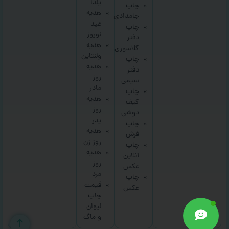
یلدا
چاپ
هدیه
جامدادی
عید
چاپ
نوروز
دفتر
هدیه
کلاسوری
ولنتاین
چاپ
هدیه
دفتر
روز
سیمی
مادر
چاپ
هدیه
کیف
روز
دوشی
پدر
چاپ
هدیه
فرش
روز زن
چاپ
هدیه
آنلاین
روز
عکس
مرد
چاپ
قیمت
عکس
چاپ
لیوان
و ماگ