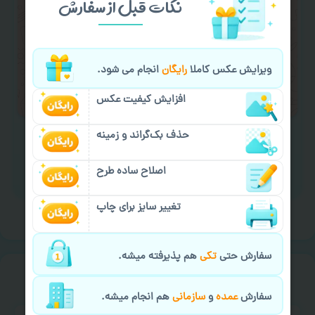
نکات قبل از سفارش
کردن متن و عکس) یا
هماهنگی ارسال
و یا
کادو کردن سفارش
با اپراتو عکسچاپ هماهنگی
لازم را انجام دهید.
ویرایش عکس کاملا
رایگان
انجام می شود.
ایمیل جهت ثبت یا پیگیری سفارش:
aks4chap.com@gmail.com
افزایش کیفیت عکس
حذف بک‌گراند و زمینه
اصلاح ساده طرح
برای ارسال پیام کلیک کنید
تغییر سایز برای چاپ
سفارش حتی
تکی
هم پذیرفته میشه.
خیالت راحت از
سفارش گیری
سفارش
عمده
و
سازمانی
هم انجام میشه.