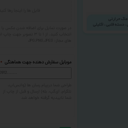
فایل ها را اینجا رها کنی
در صورت تمایل برای اضافه شدن عکس یا ج
های مجاز: JPG,PNG,JPEG
موبایل سفارش دهنده جهت هماهنگی
*
طراحی شما درپیام رسان ها (واتس‌اپ،
تلگرام، آی‌گپ، بله) ارسال و قبل از چاپ از
شما تاییدیه گرفته خواهد شد