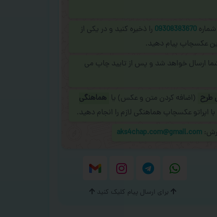
 شماره
09308383670
را ذخیره کنید و در یکی از
نلاین عکسچاپ پیام دهید.
شما ارسال خواهد شد و پس از تایید چاپ می
 طرح
(اضافه کردن متن و عکس) یا
هماهنگی
با اپراتو عکسچاپ هماهنگی لازم را انجام دهید.
ارش:
aks4chap.com@gmail.com
برای ارسال پیام کلیک کنید