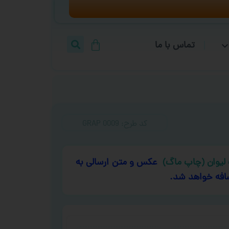
تماس با ما
کد طرح:‌ GRAP 0009
لیوان (چاپ ماگ)
عکس و متن ارسالی به
افه خواهد شد.