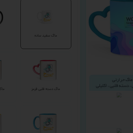
ماگ سفید ساده
ماگ دسته قلبی قرمز
ماگ