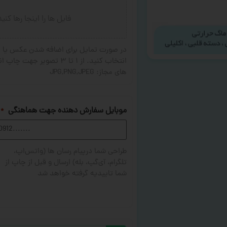
فایل ها را اینجا رها کنی
در صورت تمایل برای اضافه شدن عکس یا ج
های مجاز: JPG,PNG,JPEG
موبایل سفارش دهنده جهت هماهنگی
*
طراحی شما درپیام رسان ها (واتس‌اپ،
تلگرام، آی‌گپ، بله) ارسال و قبل از چاپ از
شما تاییدیه گرفته خواهد شد