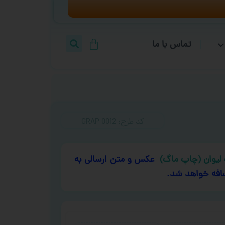
تماس با ما
کد طرح:‌ GRAP 0012
لیوان (چاپ ماگ)
عکس و متن ارسالی به
افه خواهد شد.