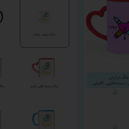
ماگ سفید ساده
ماگ دسته قلبی قرمز
ماگ