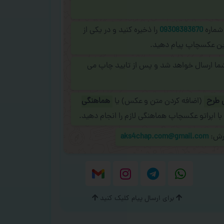
 شماره
09308383670
را ذخیره کنید و در یکی از
نلاین عکسچاپ پیام دهید.
شما ارسال خواهد شد و پس از تایید چاپ می
 طرح
(اضافه کردن متن و عکس) یا
هماهنگی
با اپراتو عکسچاپ هماهنگی لازم را انجام دهید.
ارش:
aks4chap.com@gmail.com
برای ارسال پیام کلیک کنید