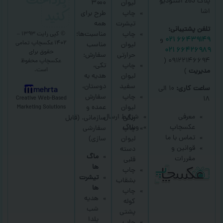
پلاک 263 استودیو
لیوان
۳۰۰۰
کنید
اشا
چاپ
طرح برای
تیشرت
همه
تلفن پشتیبانی:
چاپ
مناسبت‌ها؛
© کپی رایت ۱۳۹۳ –
۶۶۴۳۹۱۴۹ ۰۲۱
و
۱۴۰۲ عکسچاپ
تمامی
لیوان
مناسب
۶۶۴۲۶۹۸۹ ۰۲۱
حقوق برای
حرارتی
سفارش:
۰۹۱۲۲۱۴۶۶۹۴ (
عکسچاپ
محفوظ
چاپ
تکی،
است.
مدیریت
)
لیوان
هدیه به
سفید
دوستان،
ساعت کاری:
۱۰ الی
mehrta
چاپ
سفارش
Creative Web-Based
۱۸
لیوان
عمده و
Marketing Solutions
معرفی
شرایط ارسال
رنگی
سازمانی.
(قابل
عکسچاپ
وبلاگ
چاپ
سفارشی
تماس با ما
لیوان
سازی)
قوانین و
دسته
ماگ
مقررات
قلبی
ها
چاپ
تیشرت
بشقاب
ها
چاپ
هدیه
کوله
شب
پشتی
یلدا
چاپ