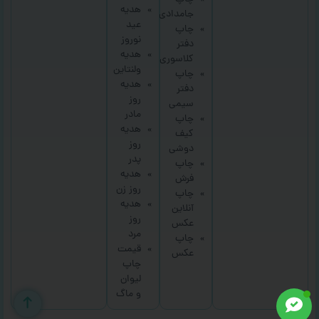
هدیه
جامدادی
عید
چاپ
نوروز
دفتر
هدیه
کلاسوری
ولنتاین
چاپ
هدیه
دفتر
روز
سیمی
مادر
چاپ
هدیه
کیف
روز
دوشی
پدر
چاپ
هدیه
فرش
روز زن
چاپ
هدیه
آنلاین
روز
عکس
مرد
چاپ
قیمت
عکس
چاپ
لیوان
و ماگ