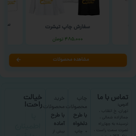
نگی
سفار
سفارش چاپ تیشرت
۴۸۵,۰۰۰
تومان
مشاهده محصولات
تماس با ما
خیالت
چاپ
خرید
راحت!
آدرس:
محصولات
محصولات
با
تهران، خ انقلاب ،
با طرح
با طرح
جمالزاده شمالی ،
اطمینان
دلخواه
آماده
نرسیده به چهارراه
نصرت سمت راست ،
پرداخت
چاپ
بیش از