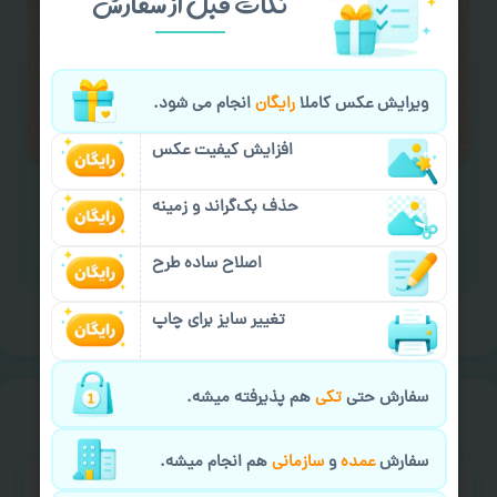
نکات قبل از سفارش
کادو کردن سفارش
با اپراتو عکسچاپ هماهنگی
لازم را انجام دهید.
ایمیل جهت ثبت یا پیگیری سفارش:
ویرایش عکس کاملا
رایگان
انجام می شود.
aks4chap.com@gmail.com
افزایش کیفیت عکس
حذف بک‌گراند و زمینه
اصلاح ساده طرح
برای ارسال پیام کلیک کنید
تغییر سایز برای چاپ
سفارش حتی
تکی
هم پذیرفته میشه.
خیالت راحت از
سفارش گیری
سفارش
عمده
و
سازمانی
هم انجام میشه.