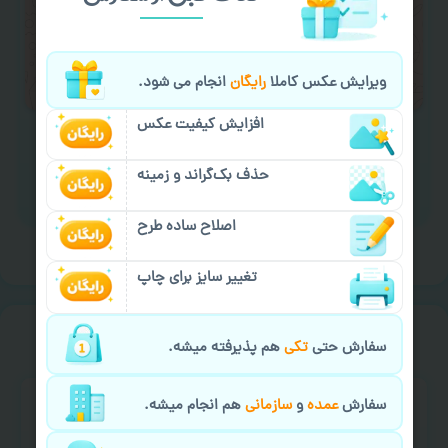
لازم را انجام دهید.
ایمیل جهت ثبت یا پیگیری سفارش:
aks4chap.com@gmail.com
ویرایش عکس کاملا
رایگان
انجام می شود.
افزایش کیفیت عکس
حذف بک‌گراند و زمینه
برای ارسال پیام کلیک کنید
اصلاح ساده طرح
تغییر سایز برای چاپ
خیالت راحت از
سفارش گیری
سفارش حتی
تکی
هم پذیرفته میشه.
سفارش
عمده
و
سازمانی
هم انجام میشه.