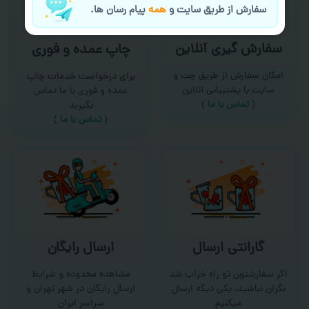
سفارش از طریق سایت و
همه
پیام رسان ها.
سفارش گیری آنلاین
چاپ عمده و فوری
امکان سفارش از طریق چت و
برای درخواست خدمات چاپ
سایت با پشتیبانی آنلاین
عمده و فوری با ما تماس
(
تماس با ما‌
)
بگیرید
(
تماس با ما
)
گارانتی ارسال
ارسال رایگان
اگر سفارشتون تو راه خراب شد
مشاهده محدوده و شرایط
نگران نباشید، یکی دیگه ارسال
ارسال رایگان در شهر تهران و
میکنیم
سراسر ایران