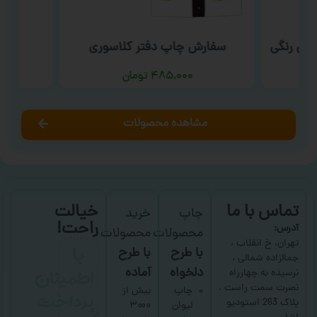
بی رنگی
سفارش چاپ دفتر کلاسوری
سفا
۴۸۵,۰۰۰
تومان
مشاهده محصولات
تماس با ما
خیالت
چاپ
خرید
راحت!
آدرس:
محصولات
محصولات
با
تهران، خ انقلاب ،
با طرح
با طرح
جمالزاده شمالی ،
اطمینان
دلخواه
آماده
نرسیده به چهارراه
نصرت سمت راست ،
پرداخت
چاپ
بیش از
پلاک 263 استودیو
لیوان
۳۰۰۰