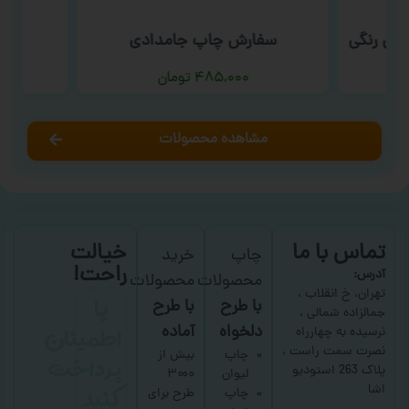
بی رنگی
سفارش چاپ جامدادی
س
۴۸۵,۰۰۰
تومان
مشاهده محصولات
تماس با ما
خیالت
چاپ
خرید
راحت!
آدرس:
محصولات
محصولات
با
تهران، خ انقلاب ،
با طرح
با طرح
جمالزاده شمالی ،
اطمینان
دلخواه
آماده
نرسیده به چهارراه
نصرت سمت راست ،
پرداخت
چاپ
بیش از
پلاک 263 استودیو
لیوان
۳۰۰۰
کنید
اشا
چاپ
طرح برای