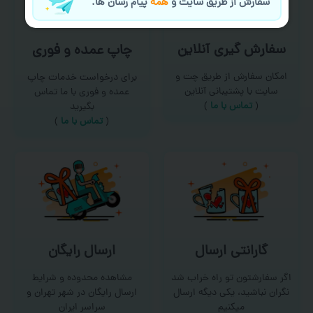
سفارش از طریق سایت و
همه
پیام رسان ها.
سفارش گیری آنلاین
چاپ عمده و فوری
امکان سفارش از طریق چت و
برای درخواست خدمات چاپ
سایت با پشتیبانی آنلاین
عمده و فوری با ما تماس
(
تماس با ما‌
)
بگیرید
(
تماس با ما
)
گارانتی ارسال
ارسال رایگان
اگر سفارشتون تو راه خراب شد
مشاهده محدوده و شرایط
نگران نباشید، یکی دیگه ارسال
ارسال رایگان در شهر تهران و
میکنیم
سراسر ایران