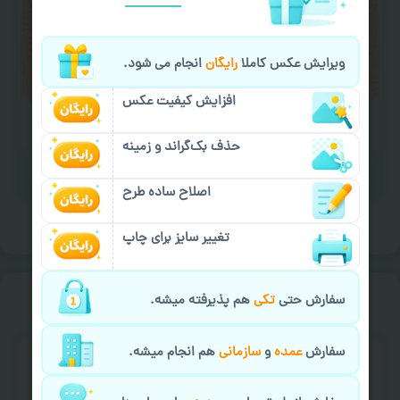
لازم را انجام دهید.
ایمیل جهت ثبت یا پیگیری سفارش:
ویرایش عکس کاملا
رایگان
انجام می شود.
aks4chap.com@gmail.com
افزایش کیفیت عکس
حذف بک‌گراند و زمینه
برای ارسال پیام کلیک کنید
اصلاح ساده طرح
تغییر سایز برای چاپ
خیالت راحت از
سفارش گیری
سفارش حتی
تکی
هم پذیرفته میشه.
سفارش
عمده
و
سازمانی
هم انجام میشه.