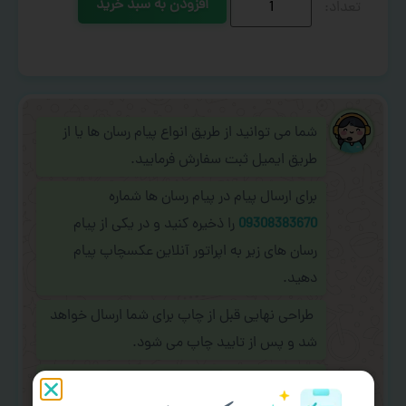
افزودن به سبد خرید
شما می توانید از طریق انواع پیام رسان ها یا از
طریق ایمیل ثبت سفارش فرمایید.
برای ارسال پیام در پیام رسان ها شماره
09308383670
را ذخیره کنید و در یکی از پیام
رسان های زیر به اپراتور آنلاین عکسچاپ پیام
دهید.
طراحی نهایی قبل از چاپ برای شما ارسال خواهد
شد و پس از تایید چاپ می شود.
در صورت نیاز به
سفارشی سازی طرح
(اضافه