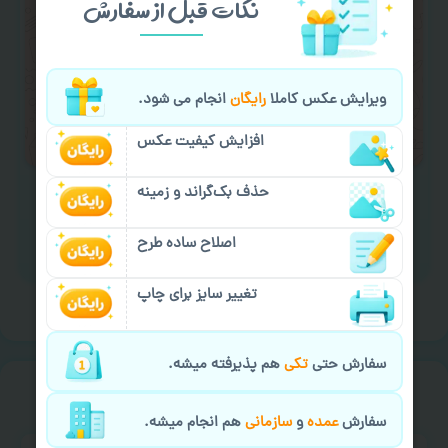
نکات قبل از سفارش
کردن متن و عکس) یا
هماهنگی ارسال
و یا
کادو کردن سفارش
با اپراتو عکسچاپ هماهنگی
لازم را انجام دهید.
ویرایش عکس کاملا
رایگان
انجام می شود.
ایمیل جهت ثبت یا پیگیری سفارش:
aks4chap.com@gmail.com
افزایش کیفیت عکس
حذف بک‌گراند و زمینه
اصلاح ساده طرح
برای ارسال پیام کلیک کنید
تغییر سایز برای چاپ
سفارش حتی
تکی
هم پذیرفته میشه.
خیالت راحت از
سفارش گیری
سفارش
عمده
و
سازمانی
هم انجام میشه.