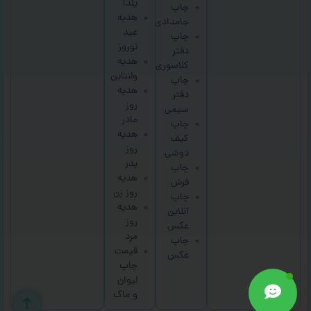
یلدا
چاپ
هدیه
جامدادی
عید
چاپ
نوروز
دفتر
هدیه
کلاسوری
ولنتاین
چاپ
هدیه
دفتر
روز
سیمی
مادر
چاپ
هدیه
کیف
روز
دوشی
پدر
چاپ
هدیه
فرش
روز زن
چاپ
هدیه
آنلاین
روز
عکس
مرد
چاپ
قیمت
عکس
چاپ
لیوان
و ماگ