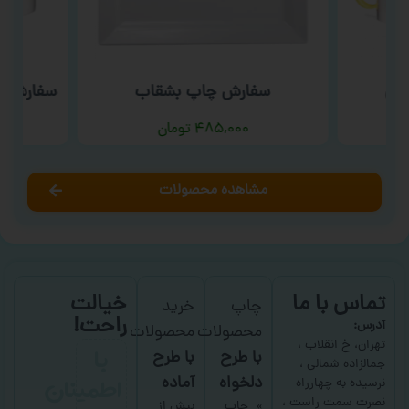
نگی
سفارش چاپ بشقاب
سفارش چا
۴۸۵,۰۰۰
تومان
مشاهده محصولات
تماس با ما
خیالت
چاپ
خرید
راحت!
آدرس:
محصولات
محصولات
با
تهران، خ انقلاب ،
با طرح
با طرح
جمالزاده شمالی ،
اطمینان
دلخواه
آماده
نرسیده به چهارراه
نصرت سمت راست ،
چاپ
بیش از