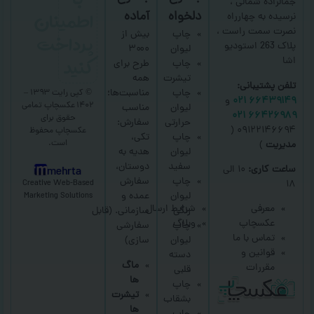
جمالزاده شمالی ،
اطمینان
دلخواه
آماده
نرسیده به چهارراه
نصرت سمت راست ،
پرداخت
چاپ
بیش از
پلاک 263 استودیو
لیوان
۳۰۰۰
کنید
اشا
چاپ
طرح برای
تیشرت
همه
تلفن پشتیبانی:
چاپ
مناسبت‌ها؛
© کپی رایت ۱۳۹۳ –
۶۶۴۳۹۱۴۹ ۰۲۱
و
۱۴۰۲ عکسچاپ
تمامی
لیوان
مناسب
۶۶۴۲۶۹۸۹ ۰۲۱
حقوق برای
حرارتی
سفارش:
۰۹۱۲۲۱۴۶۶۹۴ (
عکسچاپ
محفوظ
چاپ
تکی،
است.
مدیریت
)
لیوان
هدیه به
سفید
دوستان،
ساعت کاری:
۱۰ الی
mehrta
چاپ
سفارش
Creative Web-Based
۱۸
لیوان
عمده و
Marketing Solutions
معرفی
شرایط ارسال
رنگی
سازمانی.
(قابل
عکسچاپ
وبلاگ
چاپ
سفارشی
تماس با ما
لیوان
سازی)
قوانین و
دسته
ماگ
مقررات
قلبی
ها
چاپ
تیشرت
بشقاب
ها