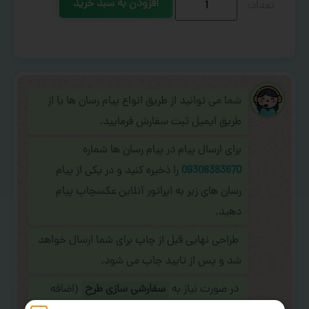
افزودن به سبد خرید
شما می توانید از طریق انواع پیام رسان ها یا از
طریق ایمیل ثبت سفارش فرمایید.
برای ارسال پیام در پیام رسان ها شماره
09308383670
را ذخیره کنید و در یکی از پیام
رسان های زیر به اپراتور آنلاین عکسچاپ پیام
دهید.
طراحی نهایی قبل از چاپ برای شما ارسال خواهد
شد و پس از تایید چاپ می شود.
در صورت نیاز به
سفارشی سازی طرح
(اضافه