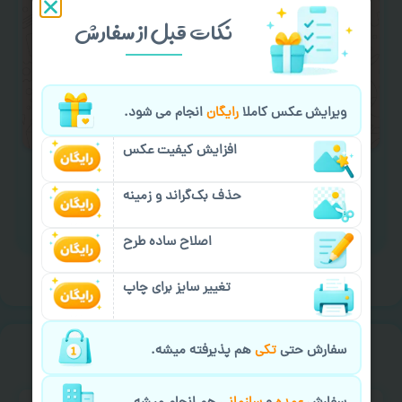
کردن متن و عکس) یا
هماهنگی ارسال
و یا
نکات قبل از سفارش
کادو کردن سفارش
با اپراتو عکسچاپ هماهنگی
لازم را انجام دهید.
ایمیل جهت ثبت یا پیگیری سفارش:
ویرایش عکس کاملا
رایگان
انجام می شود.
aks4chap.com@gmail.com
افزایش کیفیت عکس
حذف بک‌گراند و زمینه
برای ارسال پیام کلیک کنید
اصلاح ساده طرح
تغییر سایز برای چاپ
خیالت راحت از
سفارش گیری
سفارش حتی
تکی
هم پذیرفته میشه.