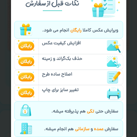
نکات قبل از سفارش
کردن متن و عکس) یا
هماهنگی ارسال
و یا
کادو کردن سفارش
با اپراتو عکسچاپ هماهنگی
لازم را انجام دهید.
ویرایش عکس کاملا
رایگان
انجام می شود.
ایمیل جهت ثبت یا پیگیری سفارش:
aks4chap.com@gmail.com
افزایش کیفیت عکس
حذف بک‌گراند و زمینه
اصلاح ساده طرح
برای ارسال پیام کلیک کنید
تغییر سایز برای چاپ
سفارش حتی
تکی
هم پذیرفته میشه.
خیالت راحت از
سفارش گیری
سفارش
عمده
و
سازمانی
هم انجام میشه.