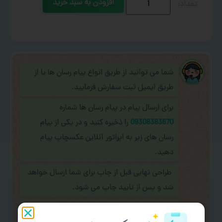
افزودن به سبد خرید
شما می توانید از طریق انواع پیام رسان ها یا از
طریق ایمیل ثبت سفارش فرمایید.
برای ارسال پیام در پیام رسان ها شماره
09308383670
را ذخیره کنید و در یکی از پیام
رسان های زیر به اپراتور آنلاین عکسچاپ پیام
دهید.
طراحی نهایی قبل از چاپ برای شما ارسال خواهد
شد و پس از تایید چاپ می شود.
در صورت نیاز به
سفارشی سازی طرح
(اضافه