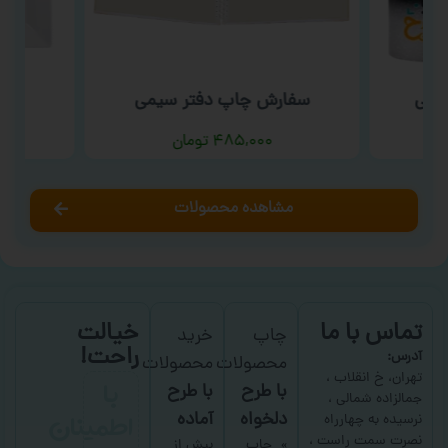
ارتی
سفارش چاپ دفتر سیمی
سف
۴۸۵,۰۰۰
تومان
مشاهده محصولات
تماس با ما
خیالت
چاپ
خرید
راحت!
آدرس:
محصولات
محصولات
با
تهران، خ انقلاب ،
با طرح
با طرح
جمالزاده شمالی ،
اطمینان
دلخواه
آماده
نرسیده به چهارراه
نصرت سمت راست ،
چاپ
بیش از