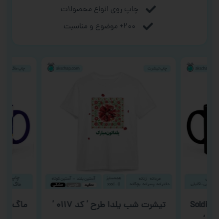
چاپ روی انواع محصولات
۲۰۰+ موضوع و مناسبت
ماگ کال آو دیوتی طرح ‘ Soldiers
تیشرت شب یلدا طرح ‘ کد ۰۱۱۷ ‘
ماگ روز م