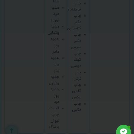
یلدا
چاپ
هدیه
جامدادی
عید
چاپ
نوروز
دفتر
هدیه
کلاسوری
ولنتاین
چاپ
هدیه
دفتر
روز
سیمی
مادر
چاپ
هدیه
کیف
روز
دوشی
پدر
چاپ
هدیه
فرش
روز زن
چاپ
هدیه
آنلاین
روز
عکس
مرد
چاپ
قیمت
عکس
چاپ
لیوان
و ماگ