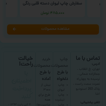
شتی
سفارش چاپ لیوان دسته قلبی رنگی
سفار
۴۸۵,۰۰۰
تومان
مشاهده محصولات
تماس با ما
خیالت
چاپ
خرید
راحت!
آدرس:
محصولات
محصولات
با
تهران، خ انقلاب ،
با طرح
با طرح
جمالزاده شمالی ،
اطمینان
دلخواه
آماده
نرسیده به چهارراه
نصرت سمت راست ،
پرداخت
چاپ
بیش از
پلاک 263 استودیو
لیوان
۳۰۰۰
کنید
اشا
چاپ
طرح برای
تیشرت
همه
تلفن پشتیبانی:
چاپ
مناسبت‌ها؛
© کپی رایت ۱۳۹۳ –