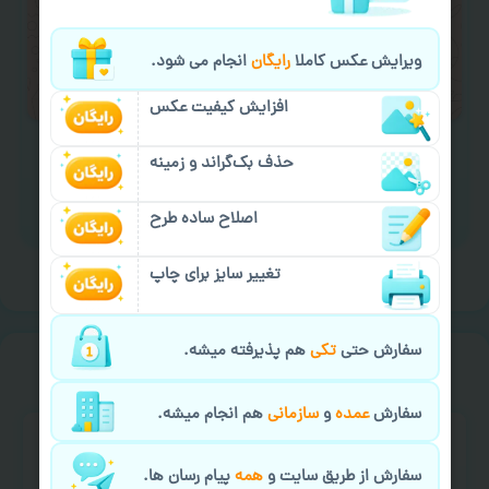
لازم را انجام دهید.
ایمیل جهت ثبت یا پیگیری سفارش:
ویرایش عکس کاملا
رایگان
انجام می شود.
aks4chap.com@gmail.com
افزایش کیفیت عکس
حذف بک‌گراند و زمینه
اصلاح ساده طرح
برای ارسال پیام کلیک کنید
تغییر سایز برای چاپ
سفارش حتی
تکی
هم پذیرفته میشه.
سفارش گیری
خیالت راحت از
سفارش
عمده
و
سازمانی
هم انجام میشه.
سفارش از طریق سایت و
همه
پیام رسان ها.