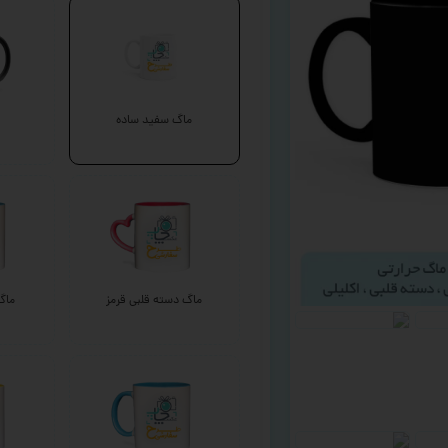
ماگ سفید ساده
ماگ دسته قلبی قرمز
ماگ