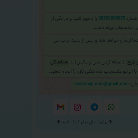
 شماره
09308383670
را ذخیره کنید و در یکی از
نلاین عکسچاپ پیام دهید.
شما ارسال خواهد شد و پس از تایید چاپ می
 طرح
(اضافه کردن متن و عکس) یا
هماهنگی
با اپراتو عکسچاپ هماهنگی لازم را انجام دهید.
ارش:
aks4chap.com@gmail.com
برای ارسال پیام کلیک کنید