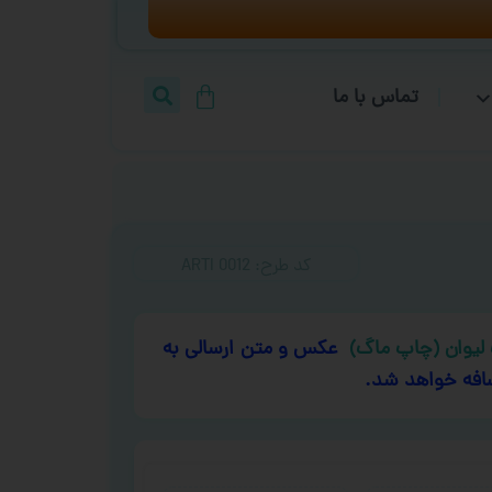
تماس با ما
کد طرح:‌ ARTI 0012
لیوان (چاپ ماگ)
عکس و متن ارسالی به
افه خواهد شد.