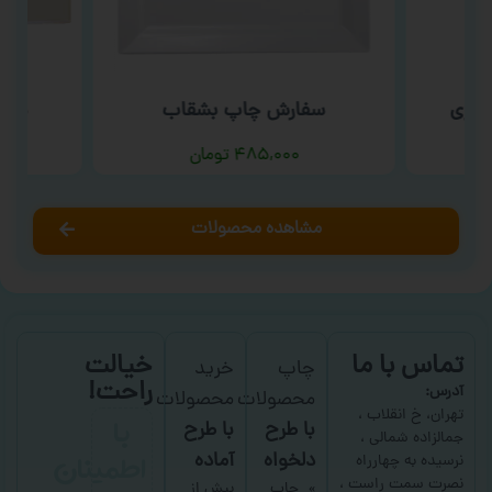
سوری
سفارش چاپ بشقاب
سفا
۴۸۵,۰۰۰
تومان
مشاهده محصولات
تماس با ما
خیالت
چاپ
خرید
راحت!
آدرس:
محصولات
محصولات
با
تهران، خ انقلاب ،
با طرح
با طرح
جمالزاده شمالی ،
اطمینان
دلخواه
آماده
نرسیده به چهارراه
نصرت سمت راست ،
چاپ
بیش از