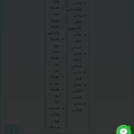
یلدا
چاپ
هدیه
جامدادی
عید
چاپ
نوروز
دفتر
هدیه
کلاسوری
ولنتاین
چاپ
هدیه
دفتر
روز
سیمی
مادر
چاپ
هدیه
کیف
روز
دوشی
پدر
چاپ
هدیه
فرش
روز زن
چاپ
هدیه
آنلاین
روز
عکس
مرد
چاپ
قیمت
عکس
چاپ
لیوان
و ماگ