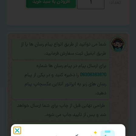
افزودن به سبد خرید
شما می توانید از طریق انواع پیام رسان ها یا از
طریق ایمیل ثبت سفارش فرمایید.
برای ارسال پیام در پیام رسان ها شماره
09308383670
را ذخیره کنید و در یکی از پیام
رسان های زیر به اپراتور آنلاین عکسچاپ پیام
دهید.
طراحی نهایی قبل از چاپ برای شما ارسال خواهد
شد و پس از تایید چاپ می شود.
در صورت نیاز به
سفارشی سازی طرح
(اضافه