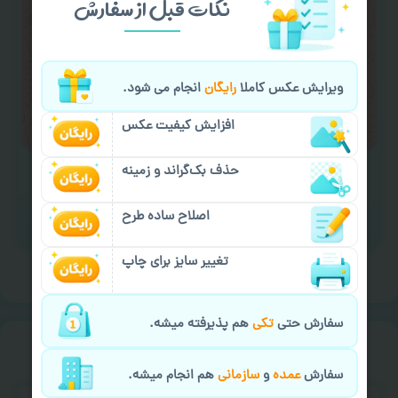
نکات قبل از سفارش
کردن متن و عکس) یا
هماهنگی ارسال
و یا
کادو کردن سفارش
با اپراتو عکسچاپ هماهنگی
لازم را انجام دهید.
ویرایش عکس کاملا
رایگان
انجام می شود.
ایمیل جهت ثبت یا پیگیری سفارش:
aks4chap.com@gmail.com
افزایش کیفیت عکس
حذف بک‌گراند و زمینه
اصلاح ساده طرح
برای ارسال پیام کلیک کنید
تغییر سایز برای چاپ
سفارش حتی
تکی
هم پذیرفته میشه.
خیالت راحت از
سفارش گیری
سفارش
عمده
و
سازمانی
هم انجام میشه.