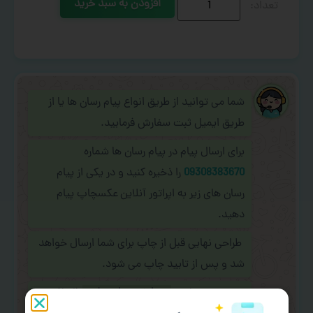
افزودن به سبد خرید
شما می توانید از طریق انواع پیام رسان ها یا از
طریق ایمیل ثبت سفارش فرمایید.
برای ارسال پیام در پیام رسان ها شماره
09308383670
را ذخیره کنید و در یکی از پیام
رسان های زیر به اپراتور آنلاین عکسچاپ پیام
دهید.
طراحی نهایی قبل از چاپ برای شما ارسال خواهد
شد و پس از تایید چاپ می شود.
در صورت نیاز به
سفارشی سازی طرح
(اضافه