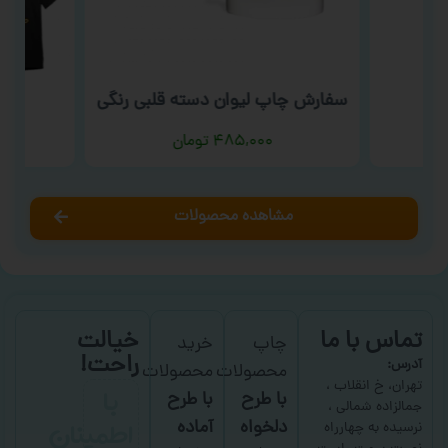
سفارش چاپ لیوان دسته قلبی رنگی
سف
۴۸۵,۰۰۰
تومان
مشاهده محصولات
تماس با ما
خیالت
چاپ
خرید
راحت!
آدرس:
محصولات
محصولات
با
تهران، خ انقلاب ،
با طرح
با طرح
جمالزاده شمالی ،
اطمینان
دلخواه
آماده
نرسیده به چهارراه