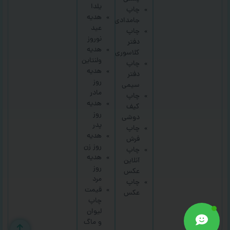
یلدا
چاپ
هدیه
جامدادی
عید
چاپ
نوروز
دفتر
هدیه
کلاسوری
ولنتاین
چاپ
هدیه
دفتر
روز
سیمی
مادر
چاپ
هدیه
کیف
روز
دوشی
پدر
چاپ
هدیه
فرش
روز زن
چاپ
هدیه
آنلاین
روز
عکس
مرد
چاپ
قیمت
عکس
چاپ
لیوان
و ماگ