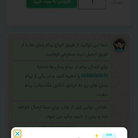
افزودن به سبد خرید
شما می توانید از طریق انواع پیام رسان ها یا از
طریق ایمیل ثبت سفارش فرمایید.
برای ارسال پیام در پیام رسان ها شماره
09308383670
را ذخیره کنید و در یکی از پیام
رسان های زیر به اپراتور آنلاین عکسچاپ پیام
دهید.
طراحی نهایی قبل از چاپ برای شما ارسال خواهد
شد و پس از تایید چاپ می شود.
در صورت نیاز به
سفارشی سازی طرح
(اضافه