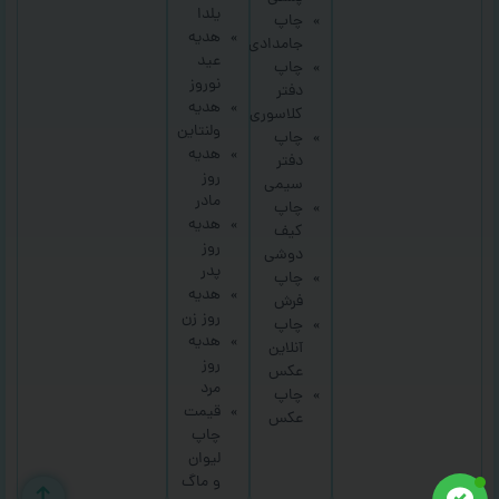
یلدا
چاپ
هدیه
جامدادی
عید
چاپ
نوروز
دفتر
هدیه
کلاسوری
ولنتاین
چاپ
هدیه
دفتر
روز
سیمی
مادر
چاپ
هدیه
کیف
روز
دوشی
پدر
چاپ
هدیه
فرش
روز زن
چاپ
هدیه
آنلاین
روز
عکس
مرد
چاپ
قیمت
عکس
چاپ
لیوان
و ماگ