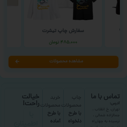
شتی
سفا
سفارش چاپ تیشرت
۴۸۵,۰۰۰
تومان
مشاهده محصولات
تماس با ما
خیالت
چاپ
خرید
راحت!
آدرس:
محصولات
محصولات
با
تهران، خ انقلاب ،
با طرح
با طرح
جمالزاده شمالی ،
اطمینان
دلخواه
آماده
نرسیده به چهارراه