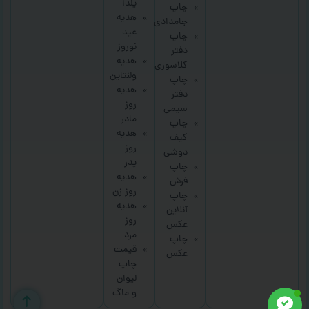
یلدا
چاپ
هدیه
جامدادی
عید
چاپ
نوروز
دفتر
هدیه
کلاسوری
ولنتاین
چاپ
هدیه
دفتر
روز
سیمی
مادر
چاپ
هدیه
کیف
روز
دوشی
پدر
چاپ
هدیه
فرش
روز زن
چاپ
هدیه
آنلاین
روز
عکس
مرد
چاپ
قیمت
عکس
چاپ
لیوان
و ماگ