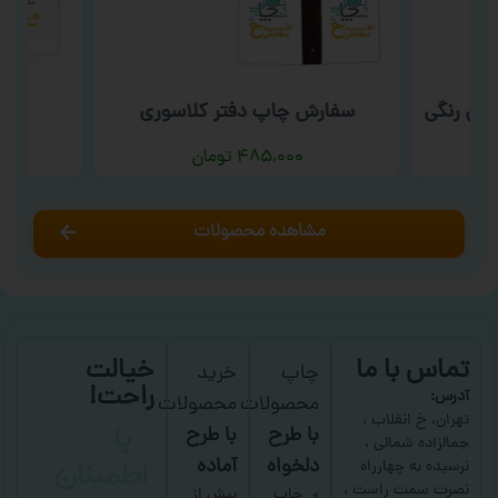
بی رنگی
سفارش چاپ دفتر کلاسوری
س
۴۸۵,۰۰۰
تومان
مشاهده محصولات
تماس با ما
خیالت
چاپ
خرید
راحت!
آدرس:
محصولات
محصولات
با
تهران، خ انقلاب ،
با طرح
با طرح
جمالزاده شمالی ،
اطمینان
دلخواه
آماده
نرسیده به چهارراه
نصرت سمت راست ،
چاپ
بیش از