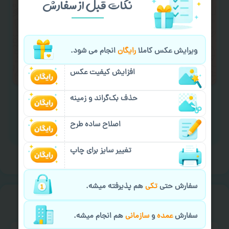
نکات قبل از سفارش
کردن متن و عکس) یا
هماهنگی ارسال
و یا
کادو کردن سفارش
با اپراتو عکسچاپ هماهنگی
لازم را انجام دهید.
ویرایش عکس کاملا
رایگان
انجام می شود.
ایمیل جهت ثبت یا پیگیری سفارش:
aks4chap.com@gmail.com
افزایش کیفیت عکس
حذف بک‌گراند و زمینه
اصلاح ساده طرح
برای ارسال پیام کلیک کنید
تغییر سایز برای چاپ
سفارش حتی
تکی
هم پذیرفته میشه.
خیالت راحت از
سفارش گیری
سفارش
عمده
و
سازمانی
هم انجام میشه.