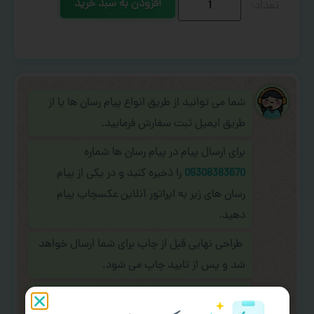
افزودن به سبد خرید
شما می توانید از طریق انواع پیام رسان ها یا از
طریق ایمیل ثبت سفارش فرمایید.
برای ارسال پیام در پیام رسان ها شماره
09308383670
را ذخیره کنید و در یکی از پیام
رسان های زیر به اپراتور آنلاین عکسچاپ پیام
دهید.
طراحی نهایی قبل از چاپ برای شما ارسال خواهد
شد و پس از تایید چاپ می شود.
در صورت نیاز به
سفارشی سازی طرح
(اضافه