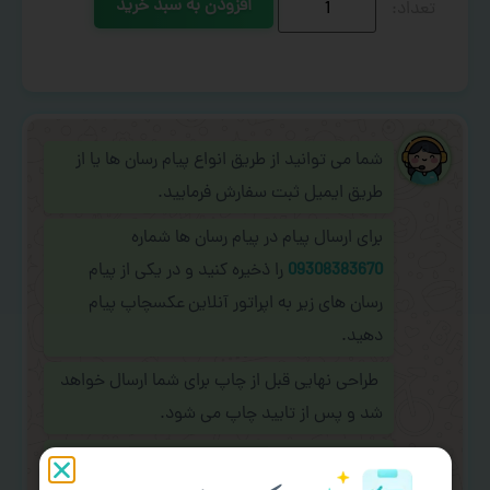
افزودن به سبد خرید
شما می توانید از طریق انواع پیام رسان ها یا از
طریق ایمیل ثبت سفارش فرمایید.
برای ارسال پیام در پیام رسان ها شماره
09308383670
را ذخیره کنید و در یکی از پیام
رسان های زیر به اپراتور آنلاین عکسچاپ پیام
دهید.
طراحی نهایی قبل از چاپ برای شما ارسال خواهد
شد و پس از تایید چاپ می شود.
در صورت نیاز به
سفارشی سازی طرح
(اضافه