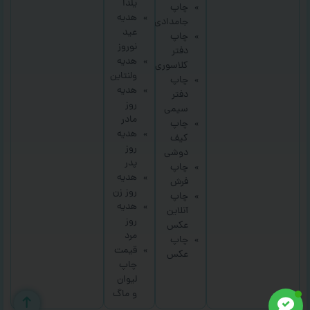
یلدا
چاپ
هدیه
جامدادی
عید
چاپ
نوروز
دفتر
هدیه
کلاسوری
ولنتاین
چاپ
هدیه
دفتر
روز
سیمی
مادر
چاپ
هدیه
کیف
روز
دوشی
پدر
چاپ
هدیه
فرش
روز زن
چاپ
هدیه
آنلاین
روز
عکس
مرد
چاپ
قیمت
عکس
چاپ
لیوان
و ماگ