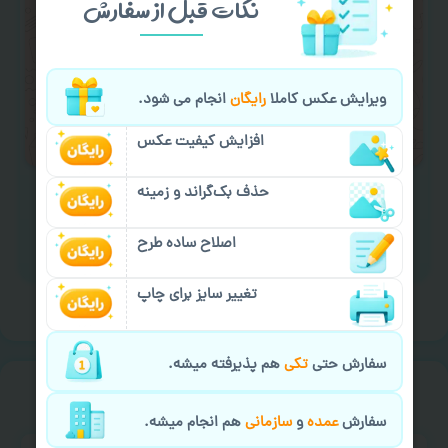
نکات قبل از سفارش
کردن متن و عکس) یا
هماهنگی ارسال
و یا
کادو کردن سفارش
با اپراتو عکسچاپ هماهنگی
لازم را انجام دهید.
ویرایش عکس کاملا
رایگان
انجام می شود.
ایمیل جهت ثبت یا پیگیری سفارش:
aks4chap.com@gmail.com
افزایش کیفیت عکس
حذف بک‌گراند و زمینه
اصلاح ساده طرح
برای ارسال پیام کلیک کنید
تغییر سایز برای چاپ
سفارش حتی
تکی
هم پذیرفته میشه.
خیالت راحت از
سفارش گیری
سفارش
عمده
و
سازمانی
هم انجام میشه.