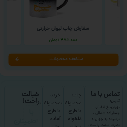
نگی
سفارش چاپ لیوان حرارتی
س
۴۸۵,۰۰۰
تومان
مشاهده محصولات
تماس با ما
خیالت
چاپ
خرید
راحت!
آدرس:
محصولات
محصولات
با
تهران، خ انقلاب ،
با طرح
با طرح
جمالزاده شمالی ،
اطمینان
دلخواه
آماده
نرسیده به چهارراه
نصرت سمت راست ،
چاپ
بیش از