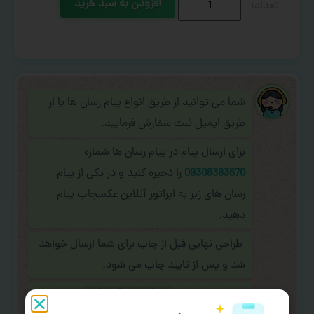
افزودن به سبد خرید
شما می توانید از طریق انواع پیام رسان ها یا از
طریق ایمیل ثبت سفارش فرمایید.
برای ارسال پیام در پیام رسان ها شماره
09308383670
را ذخیره کنید و در یکی از پیام
رسان های زیر به اپراتور آنلاین عکسچاپ پیام
دهید.
طراحی نهایی قبل از چاپ برای شما ارسال خواهد
شد و پس از تایید چاپ می شود.
در صورت نیاز به
سفارشی سازی طرح
(اضافه