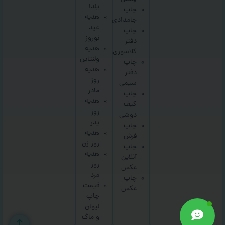
یلدا
چاپ
هدیه
جامدادی
عید
چاپ
نوروز
دفتر
هدیه
کلاسوری
ولنتاین
چاپ
هدیه
دفتر
روز
سیمی
مادر
چاپ
هدیه
کیف
روز
دوشی
پدر
چاپ
هدیه
فرش
روز زن
چاپ
هدیه
آنلاین
روز
عکس
مرد
چاپ
قیمت
عکس
چاپ
لیوان
و ماگ