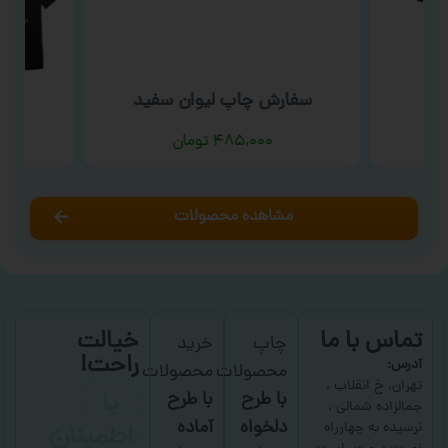
دی
سفارش چاپ لیوان سفید
سف
۴۸۵,۰۰۰
تومان
مشاهده محصولات
تماس با ما
خیالت
چاپ
خرید
راحت!
آدرس:
محصولات
محصولات
با
تهران، خ انقلاب ،
با طرح
با طرح
جمالزاده شمالی ،
اطمینان
دلخواه
آماده
نرسیده به چهارراه