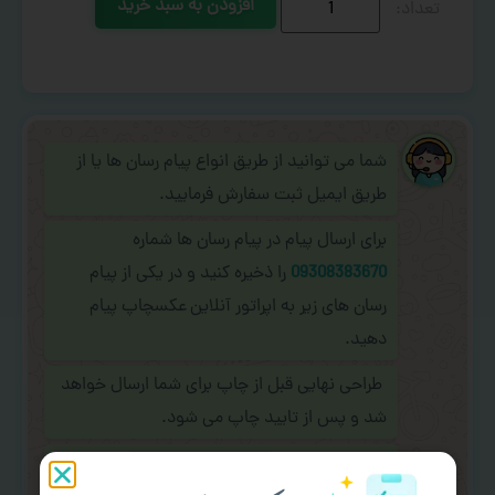
افزودن به سبد خرید
شما می توانید از طریق انواع پیام رسان ها یا از
طریق ایمیل ثبت سفارش فرمایید.
برای ارسال پیام در پیام رسان ها شماره
09308383670
را ذخیره کنید و در یکی از پیام
رسان های زیر به اپراتور آنلاین عکسچاپ پیام
دهید.
طراحی نهایی قبل از چاپ برای شما ارسال خواهد
شد و پس از تایید چاپ می شود.
در صورت نیاز به
سفارشی سازی طرح
(اضافه