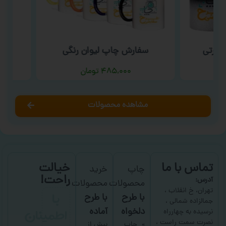
ارتی
سفارش چاپ لیوان رنگی
سفار
۴۸۵,۰۰۰
تومان
مشاهده محصولات
تماس با ما
خیالت
چاپ
خرید
راحت!
آدرس:
محصولات
محصولات
با
تهران، خ انقلاب ،
با طرح
با طرح
جمالزاده شمالی ،
اطمینان
دلخواه
آماده
نرسیده به چهارراه
نصرت سمت راست ،
چاپ
بیش از