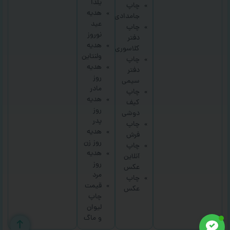
یلدا
چاپ
هدیه
جامدادی
عید
چاپ
نوروز
دفتر
هدیه
کلاسوری
ولنتاین
چاپ
هدیه
دفتر
روز
سیمی
مادر
چاپ
هدیه
کیف
روز
دوشی
پدر
چاپ
هدیه
فرش
روز زن
چاپ
هدیه
آنلاین
روز
عکس
مرد
چاپ
قیمت
عکس
چاپ
لیوان
و ماگ