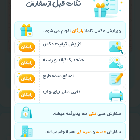
نکات قبل از سفارش
کردن متن و عکس) یا
هماهنگی ارسال
و یا
کادو کردن سفارش
با اپراتو عکسچاپ هماهنگی
لازم را انجام دهید.
ویرایش عکس کاملا
رایگان
انجام می شود.
ایمیل جهت ثبت یا پیگیری سفارش:
aks4chap.com@gmail.com
افزایش کیفیت عکس
حذف بک‌گراند و زمینه
اصلاح ساده طرح
برای ارسال پیام کلیک کنید
تغییر سایز برای چاپ
سفارش حتی
تکی
هم پذیرفته میشه.
خیالت راحت از
سفارش گیری
سفارش
عمده
و
سازمانی
هم انجام میشه.