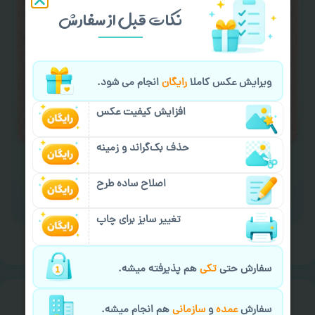
در صورت نیاز به
سفارشی سازی طرح
(اضافه
نکات قبل از سفارش
کردن متن و عکس) یا
هماهنگی ارسال
و یا
کادو کردن سفارش
با اپراتو عکسچاپ هماهنگی
لازم را انجام دهید.
ویرایش عکس کاملا
رایگان
انجام می شود.
ایمیل جهت ثبت یا پیگیری سفارش:
افزایش کیفیت عکس
aks4chap.com@gmail.com
حذف بک‌گراند و زمینه
اصلاح ساده طرح
برای ارسال پیام کلیک کنید
تغییر سایز برای چاپ
سفارش حتی
تکی
هم پذیرفته میشه.
خیالت راحت از
سفارش گیری
سفارش
عمده
و
سازمانی
هم انجام میشه.