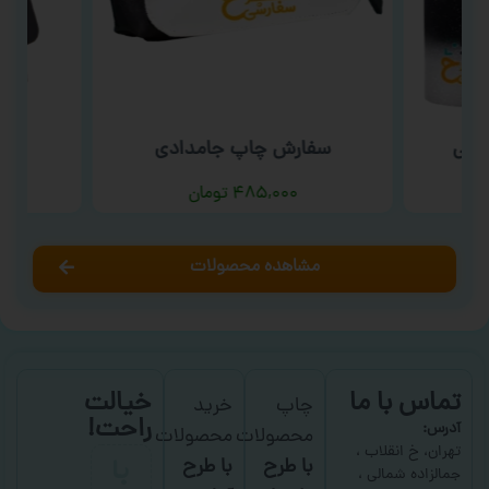
ارتی
سفارش چاپ جامدادی
سفا
۴۸۵,۰۰۰
تومان
مشاهده محصولات
تماس با ما
خیالت
چاپ
خرید
راحت!
آدرس:
محصولات
محصولات
با
تهران، خ انقلاب ،
با طرح
با طرح
جمالزاده شمالی ،