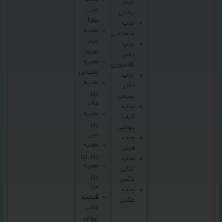
کوله
شب
پشتی
یلدا
چاپ
هدیه
جامدادی
عید
چاپ
نوروز
دفتر
هدیه
کلاسوری
ولنتاین
چاپ
هدیه
دفتر
روز
سیمی
مادر
چاپ
هدیه
کیف
روز
دوشی
پدر
چاپ
هدیه
فرش
روز زن
چاپ
هدیه
آنلاین
روز
عکس
مرد
چاپ
قیمت
عکس
چاپ
لیوان