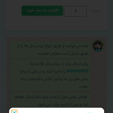
افزودن به سبد خرید
شما می توانید از طریق انواع پیام رسان ها یا از
طریق ایمیل ثبت سفارش فرمایید.
برای ارسال پیام در پیام رسان ها شماره
09308383670
را ذخیره کنید و در یکی از پیام
رسان های زیر به اپراتور آنلاین عکسچاپ پیام
دهید.
طراحی نهایی قبل از چاپ برای شما ارسال خواهد
شد و پس از تایید چاپ می شود.