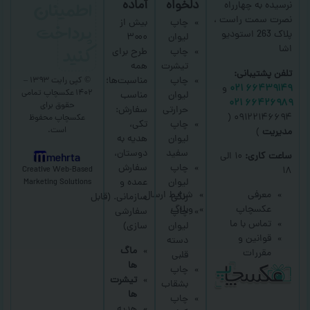
اطمینان
دلخواه
آماده
نرسیده به چهارراه
نصرت سمت راست ،
پرداخت
چاپ
بیش از
پلاک 263 استودیو
لیوان
۳۰۰۰
کنید
اشا
چاپ
طرح برای
تیشرت
همه
تلفن پشتیبانی:
چاپ
مناسبت‌ها؛
© کپی رایت ۱۳۹۳ –
۶۶۴۳۹۱۴۹ ۰۲۱
و
۱۴۰۲ عکسچاپ
تمامی
لیوان
مناسب
۶۶۴۲۶۹۸۹ ۰۲۱
حقوق برای
حرارتی
سفارش:
۰۹۱۲۲۱۴۶۶۹۴ (
عکسچاپ
محفوظ
چاپ
تکی،
است.
مدیریت
)
لیوان
هدیه به
سفید
دوستان،
ساعت کاری:
۱۰ الی
mehrta
چاپ
سفارش
Creative Web-Based
۱۸
لیوان
عمده و
Marketing Solutions
معرفی
شرایط ارسال
رنگی
سازمانی.
(قابل
عکسچاپ
وبلاگ
چاپ
سفارشی
تماس با ما
لیوان
سازی)
قوانین و
دسته
ماگ
مقررات
قلبی
ها
چاپ
تیشرت
بشقاب
ها
چاپ
هدیه