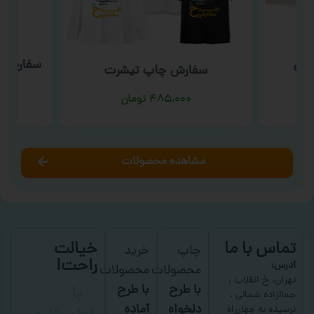
یمی
سفارش چ
سفارش چاپ تیشرت
۴۸۵,۰۰۰
تومان
مشاهده محصولات
تماس با ما
خیالت
چاپ
خرید
راحت!
آدرس:
محصولات
محصولات
با
تهران، خ انقلاب ،
با طرح
با طرح
جمالزاده شمالی ،
دلخواه
آماده
نرسیده به چهارراه