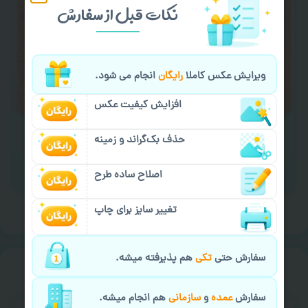
کردن متن و عکس) یا
هماهنگی ارسال
و یا
نکات قبل از سفارش
کادو کردن سفارش
با اپراتو عکسچاپ هماهنگی
لازم را انجام دهید.
ایمیل جهت ثبت یا پیگیری سفارش:
ویرایش عکس کاملا
رایگان
انجام می شود.
aks4chap.com@gmail.com
افزایش کیفیت عکس
حذف بک‌گراند و زمینه
اصلاح ساده طرح
برای ارسال پیام کلیک کنید
تغییر سایز برای چاپ
سفارش حتی
تکی
هم پذیرفته میشه.
خیالت راحت از
سفارش گیری
سفارش
عمده
و
سازمانی
هم انجام میشه.