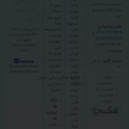
اطمینان
نصرت سمت راست ،
پرداخت
چاپ
بیش از
پلاک 263 استودیو
لیوان
۳۰۰۰
کنید
اشا
چاپ
طرح برای
تیشرت
همه
تلفن پشتیبانی:
چاپ
مناسبت‌ها؛
© کپی رایت ۱۳۹۳ –
۶۶۴۳۹۱۴۹ ۰۲۱
و
۱۴۰۲ عکسچاپ
تمامی
لیوان
مناسب
۶۶۴۲۶۹۸۹ ۰۲۱
حقوق برای
حرارتی
سفارش:
۰۹۱۲۲۱۴۶۶۹۴ (
عکسچاپ
محفوظ
چاپ
تکی،
است.
مدیریت
)
لیوان
هدیه به
سفید
دوستان،
ساعت کاری:
۱۰ الی
mehrta
چاپ
سفارش
Creative Web-Based
۱۸
لیوان
عمده و
Marketing Solutions
معرفی
شرایط ارسال
رنگی
سازمانی.
(قابل
عکسچاپ
وبلاگ
چاپ
سفارشی
تماس با ما
لیوان
سازی)
قوانین و
دسته
ماگ
مقررات
قلبی
ها
چاپ
تیشرت
بشقاب
ها
چاپ
هدیه
کوله