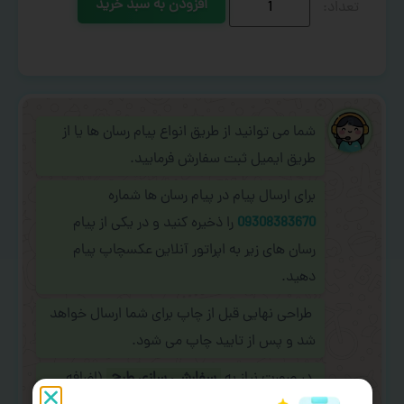
افزودن به سبد خرید
شما می توانید از طریق انواع پیام رسان ها یا از
طریق ایمیل ثبت سفارش فرمایید.
برای ارسال پیام در پیام رسان ها شماره
09308383670
را ذخیره کنید و در یکی از پیام
رسان های زیر به اپراتور آنلاین عکسچاپ پیام
دهید.
طراحی نهایی قبل از چاپ برای شما ارسال خواهد
شد و پس از تایید چاپ می شود.
در صورت نیاز به
سفارشی سازی طرح
(اضافه