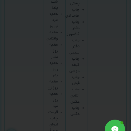
شب
پشتی
یلدا
چاپ
هدیه
جامدادی
عید
چاپ
نوروز
دفتر
هدیه
کلاسوری
ولنتاین
چاپ
هدیه
دفتر
روز
سیمی
مادر
چاپ
هدیه
کیف
روز
دوشی
پدر
چاپ
هدیه
فرش
روز زن
چاپ
هدیه
آنلاین
روز
عکس
مرد
چاپ
قیمت
عکس
چاپ
لیوان
و ماگ