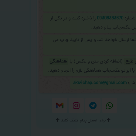
 شماره
09308383670
را ذخیره کنید و در یکی از
نلاین عکسچاپ پیام دهید.
شما ارسال خواهد شد و پس از تایید چاپ می
 طرح
(اضافه کردن متن و عکس) یا
هماهنگی
با اپراتو عکسچاپ هماهنگی لازم را انجام دهید.
ارش:
aks4chap.com@gmail.com
برای ارسال پیام کلیک کنید