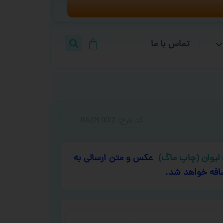
تماس با ما
کد طرح:‌ RAZM 0012
لیوان (چاپ ماگ)
عکس و متن ارسالی به
افه خواهد شد.