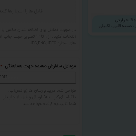
فایل ها را اینجا رها کنی
در صورت تمایل برای اضافه شدن عکس یا ج
های مجاز: JPG,PNG,JPEG
موبایل سفارش دهنده جهت هماهنگی
*
طراحی شما درپیام رسان ها (واتس‌اپ،
تلگرام، آی‌گپ، بله) ارسال و قبل از چاپ از
شما تاییدیه گرفته خواهد شد