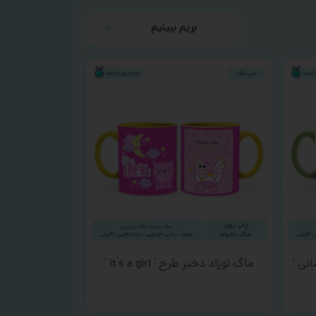
بریم ببینیم
نی ‘
ماگ نوزاد دختر طرح ‘ it’s a girl ‘