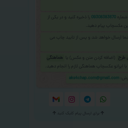
 شماره
09308383670
را ذخیره کنید و در یکی از
نلاین عکسچاپ پیام دهید.
شما ارسال خواهد شد و پس از تایید چاپ می
 طرح
(اضافه کردن متن و عکس) یا
هماهنگی
با اپراتو عکسچاپ هماهنگی لازم را انجام دهید.
ارش:
aks4chap.com@gmail.com
برای ارسال پیام کلیک کنید