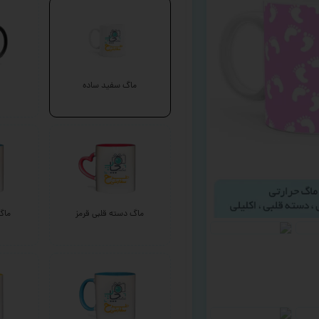
ماگ سفید ساده
ماگ دسته قلبی قرمز
ماگ