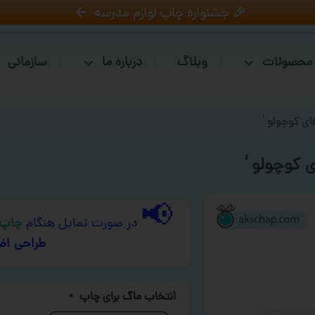
🎉 جشنواره چاپ لوازم مدرسه
محصولات
وبلاگ
درباره ما
سازمانی
ای کوچولو ‘
 کوچولو ‘
📢
در صورت تمایل هنگام
چاپ 
طراحی اض
انتخاب ماگ برای چاپ
*