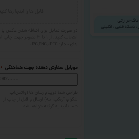
فایل ها را اینجا رها کنی
در صورت تمایل برای اضافه شدن عکس یا ج
های مجاز: JPG,PNG,JPEG
موبایل سفارش دهنده جهت هماهنگی
*
طراحی شما درپیام رسان ها (واتس‌اپ،
تلگرام، آی‌گپ، بله) ارسال و قبل از چاپ از
شما تاییدیه گرفته خواهد شد