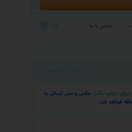
تماس با ما
کد طرح:‌ BABG 0002
لیوان (چاپ ماگ)
عکس و متن ارسالی به
افه خواهد شد.