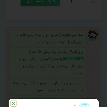
افزودن به سبد خرید
شما می توانید از طریق انواع پیام رسان ها یا از
طریق ایمیل ثبت سفارش فرمایید.
برای ارسال پیام در پیام رسان ها شماره
09308383670
را ذخیره کنید و در یکی از پیام
رسان های زیر به اپراتور آنلاین عکسچاپ پیام
دهید.
طراحی نهایی قبل از چاپ برای شما ارسال خواهد
شد و پس از تایید چاپ می شود.
در صورت نیاز به
سفارشی سازی طرح
(اضافه