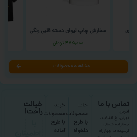
سوری
سفارش چاپ لیوان دسته قلبی رنگی
سف
۴۸۵,۰۰۰
تومان
مشاهده محصولات
تماس با ما
خیالت
چاپ
خرید
راحت!
آدرس:
محصولات
محصولات
با
تهران، خ انقلاب ،
با طرح
با طرح
جمالزاده شمالی ،
اطمینان
دلخواه
آماده
نرسیده به چهارراه