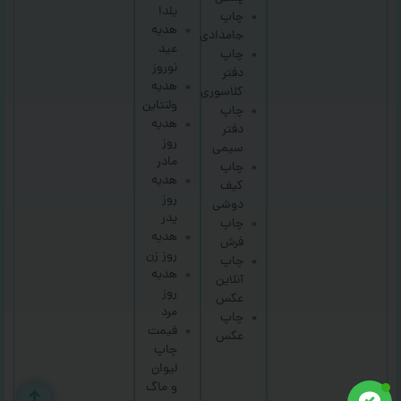
یلدا
چاپ
هدیه
جامدادی
عید
چاپ
نوروز
دفتر
هدیه
کلاسوری
ولنتاین
چاپ
هدیه
دفتر
روز
سیمی
مادر
چاپ
هدیه
کیف
روز
دوشی
پدر
چاپ
هدیه
فرش
روز زن
چاپ
هدیه
آنلاین
روز
عکس
مرد
چاپ
قیمت
عکس
چاپ
لیوان
و ماگ