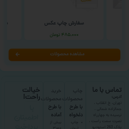
ب
سفارش چاپ عکس
سفار
۴۸۵,۰۰۰
تومان
مشاهده محصولات
تماس با ما
خیالت
چاپ
خرید
راحت!
آدرس:
محصولات
محصولات
با
تهران، خ انقلاب ،
با طرح
با طرح
جمالزاده شمالی ،
اطمینان
دلخواه
آماده
نرسیده به چهارراه
نصرت سمت راست ،
پرداخت
چاپ
بیش از
پلاک 263 استودیو
لیوان
۳۰۰۰