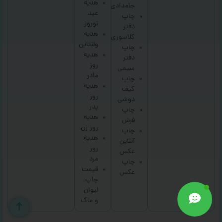
هدیه
جامدادی
عید
چاپ
نوروز
دفتر
هدیه
کلاسوری
ولنتاین
چاپ
هدیه
دفتر
روز
سیمی
مادر
چاپ
هدیه
کیف
روز
دوشی
پدر
چاپ
هدیه
فرش
روز زن
چاپ
هدیه
آنلاین
روز
عکس
مرد
چاپ
قیمت
عکس
چاپ
لیوان
و ماگ