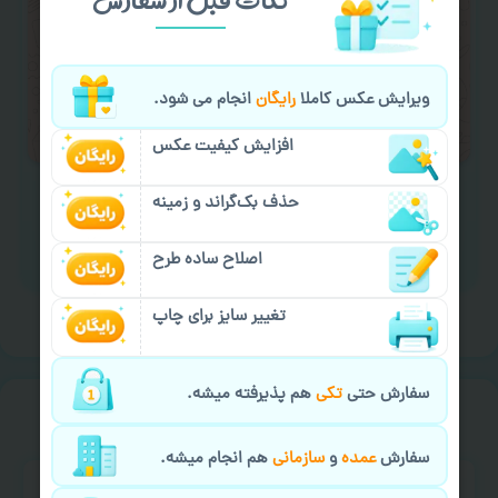
کادو کردن سفارش
با اپراتو عکسچاپ هماهنگی
لازم را انجام دهید.
ایمیل جهت ثبت یا پیگیری سفارش:
ویرایش عکس کاملا
رایگان
انجام می شود.
aks4chap.com@gmail.com
افزایش کیفیت عکس
حذف بک‌گراند و زمینه
اصلاح ساده طرح
برای ارسال پیام کلیک کنید
تغییر سایز برای چاپ
سفارش حتی
تکی
هم پذیرفته میشه.
خیالت راحت از
سفارش گیری
سفارش
عمده
و
سازمانی
هم انجام میشه.