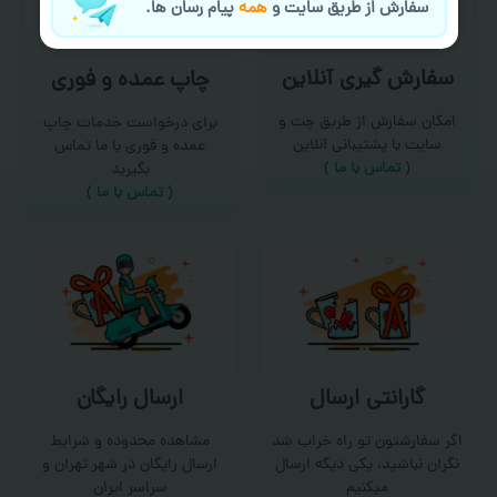
سفارش از طریق سایت و
همه
پیام رسان ها.
سفارش گیری آنلاین
چاپ عمده و فوری
امکان سفارش از طریق چت و
برای درخواست خدمات چاپ
سایت با پشتیبانی آنلاین
عمده و فوری با ما تماس
(
تماس با ما‌
)
بگیرید
(
تماس با ما
)
گارانتی ارسال
ارسال رایگان
اگر سفارشتون تو راه خراب شد
مشاهده محدوده و شرایط
نگران نباشید، یکی دیگه ارسال
ارسال رایگان در شهر تهران و
میکنیم
سراسر ایران