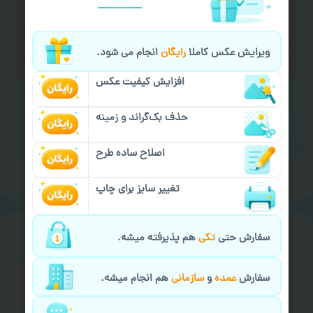
لازم را انجام دهید.
ایمیل جهت ثبت یا پیگیری سفارش:
ویرایش عکس کاملا
رایگان
انجام می شود.
aks4chap.com@gmail.com
افزایش کیفیت عکس
حذف بک‌گراند و زمینه
برای ارسال پیام کلیک کنید
اصلاح ساده طرح
تغییر سایز برای چاپ
خیالت راحت از
سفارش گیری
سفارش حتی
تکی
هم پذیرفته میشه.
سفارش
عمده
و
سازمانی
هم انجام میشه.