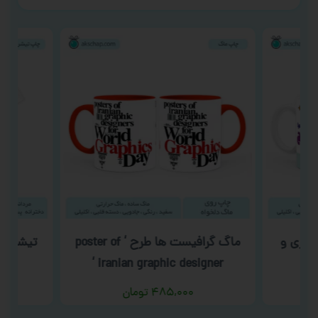
بازی و
ماگ گرافیست ها طرح ‘ poster of
تیشرت شب 
iranian graphic designer ‘
۴۸۵,۰۰۰
تومان