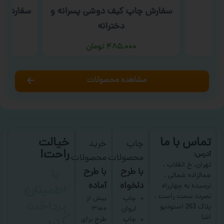
سفارش چاپ کیف دوشی پسرانه و
سفارش چا
دخترانه
۴۸۵,۰۰۰
تومان
مشاهده محصولات
تماس با ما
خیالت
چاپ
خرید
راحت!
آدرس:
محصولات
محصولات
با
تهران، خ انقلاب ،
با طرح
با طرح
جمالزاده شمالی ،
اطمینان
دلخواه
آماده
نرسیده به چهارراه
نصرت سمت راست ،
پرداخت
چاپ
بیش از
پلاک 263 استودیو
لیوان
۳۰۰۰
کنید
اشا
چاپ
طرح برای