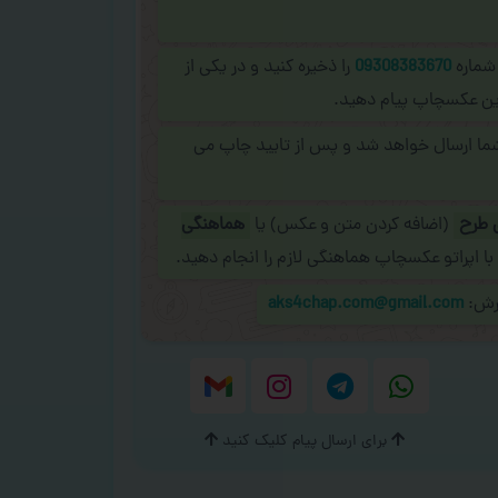
 شماره
09308383670
را ذخیره کنید و در یکی از
نلاین عکسچاپ پیام دهید.
شما ارسال خواهد شد و پس از تایید چاپ می
 طرح
(اضافه کردن متن و عکس) یا
هماهنگی
با اپراتو عکسچاپ هماهنگی لازم را انجام دهید.
ارش:
aks4chap.com@gmail.com
برای ارسال پیام کلیک کنید