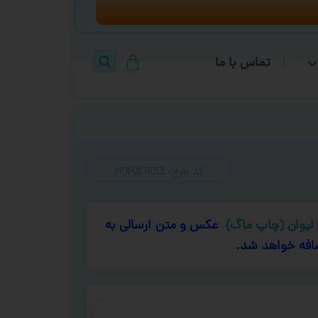
تماس با ما
کد طرح:‌ MOHA 0013
لیوان (چاپ ماگ)
عکس و متن ارسالی به
افه خواهد شد.