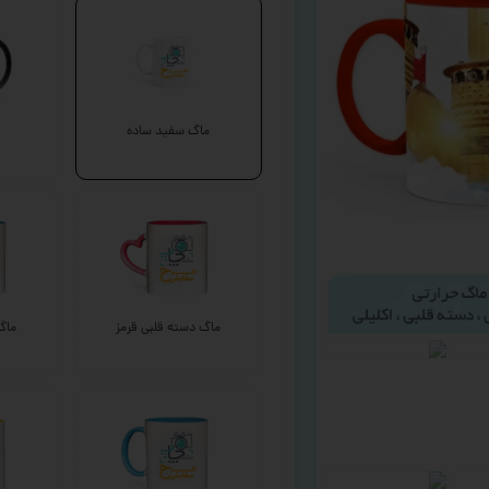
ماگ سفید ساده
ماگ دسته قلبی قرمز
ماگ