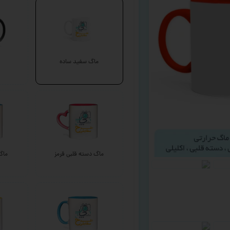
ماگ سفید ساده
ماگ دسته قلبی قرمز
ماگ