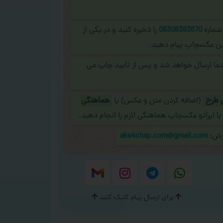
 شماره
09308383670
را ذخیره کنید و در یکی از
نلاین عکسچاپ پیام دهید.
شما ارسال خواهد شد و پس از تایید چاپ می
 طرح
(اضافه کردن متن و عکس) یا
هماهنگی
با اپراتو عکسچاپ هماهنگی لازم را انجام دهید.
ارش:
aks4chap.com@gmail.com
برای ارسال پیام کلیک کنید