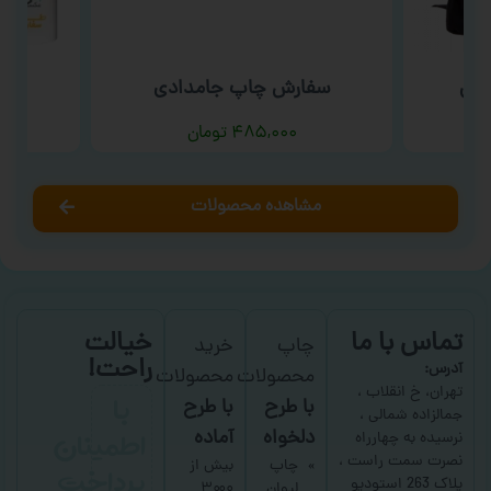
شتی
سفارش چاپ جامدادی
سفا
۴۸۵,۰۰۰
تومان
مشاهده محصولات
تماس با ما
خیالت
چاپ
خرید
راحت!
آدرس:
محصولات
محصولات
با
تهران، خ انقلاب ،
با طرح
با طرح
جمالزاده شمالی ،
اطمینان
دلخواه
آماده
نرسیده به چهارراه
نصرت سمت راست ،
پرداخت
چاپ
بیش از
پلاک 263 استودیو
لیوان
۳۰۰۰