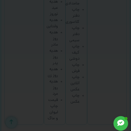
هدیه
جامدادی
عید
چاپ
نوروز
دفتر
هدیه
کلاسوری
ولنتاین
چاپ
هدیه
دفتر
روز
سیمی
مادر
چاپ
هدیه
کیف
روز
دوشی
پدر
چاپ
هدیه
فرش
روز زن
چاپ
هدیه
آنلاین
روز
عکس
مرد
چاپ
قیمت
عکس
چاپ
لیوان
و ماگ