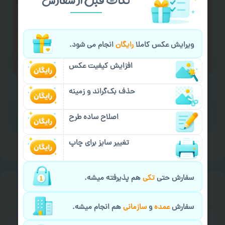
کادو کردن سفارش
با اپراتو عکسچاپ هماهنگی
لازم را انجام دهید.
ایمیل جهت ثبت یا پیگیری سفارش:
ویرایش عکس کاملا
رایگان
انجام می شود.
aks4chap.com@gmail.com
افزایش کیفیت عکس
حذف بک‌گراند و زمینه
اصلاح ساده طرح
برای ارسال پیام کلیک کنید
تغییر سایز برای چاپ
سفارش حتی
تکی
هم پذیرفته میشه.
خیالت راحت از
سفارش گیری
سفارش
عمده
و
سازمانی
هم انجام میشه.