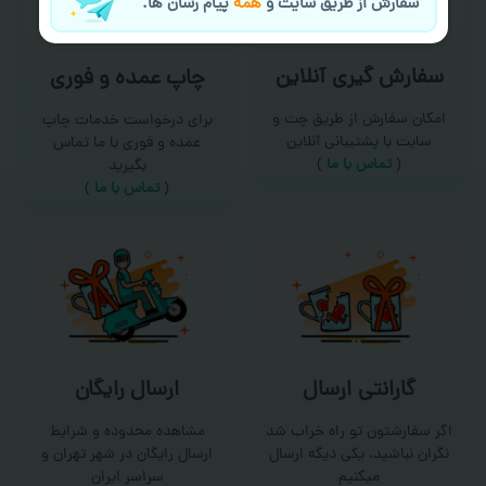
سفارش از طریق سایت و
همه
پیام رسان ها.
سفارش گیری آنلاین
چاپ عمده و فوری
امکان سفارش از طریق چت و
برای درخواست خدمات چاپ
سایت با پشتیبانی آنلاین
عمده و فوری با ما تماس
(
تماس با ما‌
)
بگیرید
(
تماس با ما
)
گارانتی ارسال
ارسال رایگان
اگر سفارشتون تو راه خراب شد
مشاهده محدوده و شرایط
نگران نباشید، یکی دیگه ارسال
ارسال رایگان در شهر تهران و
میکنیم
سراسر ایران