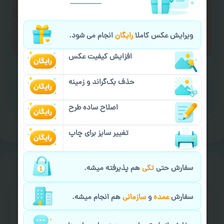
لازم را انجام دهید.
ایمیل جهت ثبت یا پیگیری سفارش:
ویرایش عکس کاملا
رایگان
انجام می شود.
aks4chap.com@gmail.com
افزایش کیفیت عکس
حذف بک‌گراند و زمینه
برای ارسال پیام کلیک کنید
اصلاح ساده طرح
تغییر سایز برای چاپ
خیالت راحت از
سفارش گیری
سفارش حتی
تکی
هم پذیرفته میشه.
سفارش
عمده
و
سازمانی
هم انجام میشه.