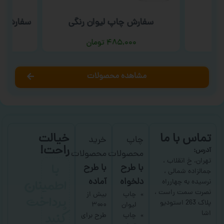
ب
سفارش چاپ لیوان رنگی
سفارش چا
۴۸۵,۰۰۰
تومان
مشاهده محصولات
تماس با ما
خیالت
چاپ
خرید
راحت!
آدرس:
محصولات
محصولات
با
تهران، خ انقلاب ،
با طرح
با طرح
جمالزاده شمالی ،
اطمینان
دلخواه
آماده
نرسیده به چهارراه
نصرت سمت راست ،
پرداخت
چاپ
بیش از
پلاک 263 استودیو
لیوان
۳۰۰۰
کنید
اشا
چاپ
طرح برای