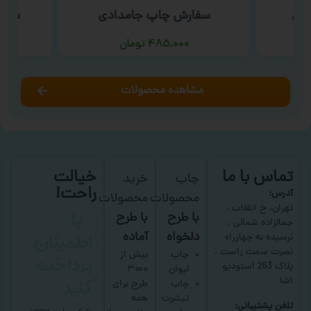
شتی
سفارش چاپ جامدادی
سفار
۴۸۵,۰۰۰
تومان
مشاهده محصولات
تماس با ما
خیالت
چاپ
خرید
راحت!
آدرس:
محصولات
محصولات
با
تهران، خ انقلاب ،
با طرح
با طرح
جمالزاده شمالی ،
اطمینان
دلخواه
آماده
نرسیده به چهارراه
نصرت سمت راست ،
پرداخت
چاپ
بیش از
پلاک 263 استودیو
لیوان
۳۰۰۰
کنید
اشا
چاپ
طرح برای
تیشرت
همه
تلفن پشتیبانی: