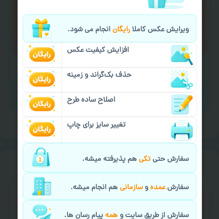
لازم را انجام دهید.
ایمیل جهت ثبت یا پیگیری سفارش:
ویرایش عکس کاملا
رایگان
انجام می شود.
aks4chap.com@gmail.com
افزایش کیفیت عکس
حذف بک‌گراند و زمینه
برای ارسال پیام کلیک کنید
اصلاح ساده طرح
تغییر سایز برای چاپ
سفارش حتی
تکی
هم پذیرفته میشه.
سفارش گیری
خیالت راحت از
سفارش
عمده
و
سازمانی
هم انجام میشه.
سفارش از طریق سایت و
همه
پیام رسان ها.