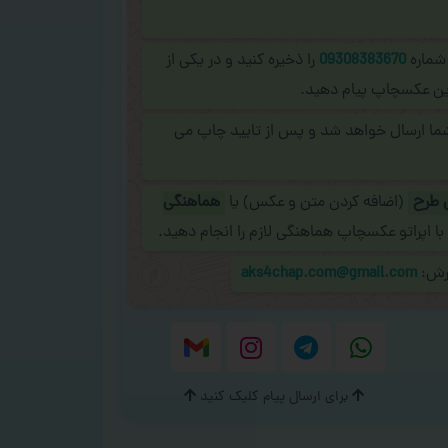
 شماره
09308383670
را ذخیره کنید و در یکی از
نلاین عکسچاپ پیام دهید.
شما ارسال خواهد شد و پس از تایید چاپ می
 طرح
(اضافه کردن متن و عکس) یا
هماهنگی
با اپراتو عکسچاپ هماهنگی لازم را انجام دهید.
ارش:
aks4chap.com@gmail.com
برای ارسال پیام کلیک کنید