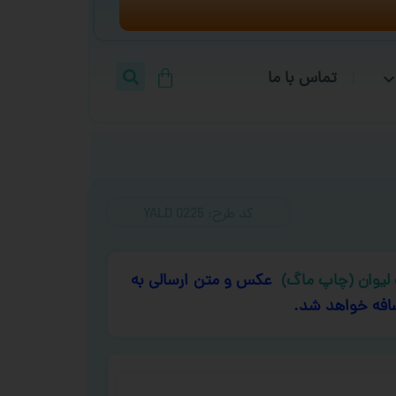
تماس با ما
کد طرح:‌ YALD 0225
لیوان (چاپ ماگ)
عکس و متن ارسالی به
افه خواهد شد.