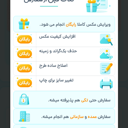
لازم را انجام دهید.
ایمیل جهت ثبت یا پیگیری سفارش:
aks4chap.com@gmail.com
ویرایش عکس کاملا
رایگان
انجام می شود.
افزایش کیفیت عکس
حذف بک‌گراند و زمینه
برای ارسال پیام کلیک کنید
اصلاح ساده طرح
تغییر سایز برای چاپ
خیالت راحت از
سفارش گیری
سفارش حتی
تکی
هم پذیرفته میشه.
سفارش
عمده
و
سازمانی
هم انجام میشه.