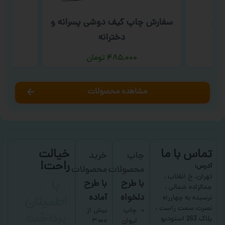
نگی
سفارش چاپ کیف دوشی پسرانه و
س
دخترانه
۴۸۵,۰۰۰
تومان
مشاهده محصولات
تماس با ما
خیالت
چاپ
خرید
راحت!
آدرس:
محصولات
محصولات
با
تهران، خ انقلاب ،
با طرح
با طرح
جمالزاده شمالی ،
اطمینان
دلخواه
آماده
نرسیده به چهارراه
نصرت سمت راست ،
پرداخت
چاپ
بیش از
پلاک 263 استودیو
لیوان
۳۰۰۰