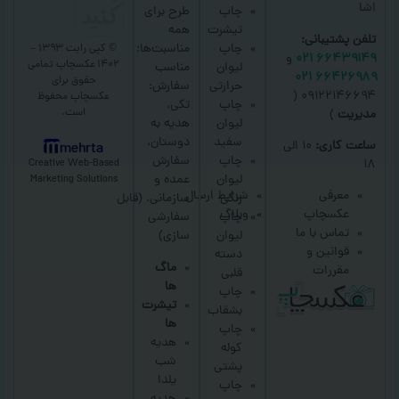
کنید
اشا
چاپ
طرح برای
تیشرت
همه
تلفن پشتیبانی:
چاپ
مناسبت‌ها؛
© کپی رایت ۱۳۹۳ –
۶۶۴۳۹۱۴۹ ۰۲۱
و
۱۴۰۲ عکسچاپ
تمامی
لیوان
مناسب
۶۶۴۲۶۹۸۹ ۰۲۱
حقوق برای
حرارتی
سفارش:
۰۹۱۲۲۱۴۶۶۹۴ (
عکسچاپ
محفوظ
چاپ
تکی،
است.
مدیریت
)
لیوان
هدیه به
سفید
دوستان،
ساعت کاری:
۱۰ الی
mehrta
چاپ
سفارش
Creative Web-Based
۱۸
لیوان
عمده و
Marketing Solutions
معرفی
شرایط ارسال
رنگی
سازمانی.
(قابل
عکسچاپ
وبلاگ
چاپ
سفارشی
تماس با ما
لیوان
سازی)
قوانین و
دسته
ماگ
مقررات
قلبی
ها
چاپ
تیشرت
بشقاب
ها
چاپ
هدیه
کوله
شب
پشتی
یلدا
چاپ