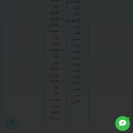
هدیه
جامدادی
عید
چاپ
نوروز
دفتر
هدیه
کلاسوری
ولنتاین
چاپ
هدیه
دفتر
روز
سیمی
مادر
چاپ
هدیه
کیف
روز
دوشی
پدر
چاپ
هدیه
فرش
روز زن
چاپ
هدیه
آنلاین
روز
عکس
مرد
چاپ
قیمت
عکس
چاپ
لیوان
و ماگ