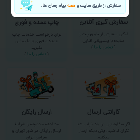
سفارش از طریق سایت و
همه
پیام رسان ها.
سفارش گیری آنلاین
چاپ عمده و فوری
امکان سفارش از طریق چت و
برای درخواست خدمات چاپ
سایت با پشتیبانی آنلاین
عمده و فوری با ما تماس
(
تماس با ما‌
)
بگیرید
(
تماس با ما
)
گارانتی ارسال
ارسال رایگان
اگر سفارشتون تو راه خراب شد
مشاهده محدوده و شرایط
نگران نباشید، یکی دیگه ارسال
ارسال رایگان در شهر تهران و
میکنیم
سراسر ایران