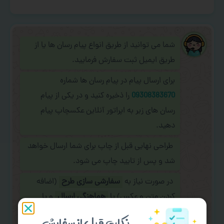
شما می توانید از طریق انواع پیام رسان ها یا از
طریق ایمیل ثبت سفارش فرمایید.
برای ارسال پیام در پیام رسان ها شماره
09308383670
را ذخیره کنید و در یکی از پیام
رسان های زیر به اپراتور آنلاین عکسچاپ پیام
دهید.
طراحی نهایی قبل از چاپ برای شما ارسال خواهد
شد و پس از تایید چاپ می شود.
در صورت نیاز به
سفارشی سازی طرح
(اضافه
کردن متن و عکس) یا
هماهنگی ارسال
و یا
کادو کردن سفارش
با اپراتو عکسچاپ هماهنگی
نکات قبل از سفارش