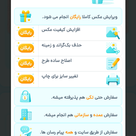
لازم را انجام دهید.
ایمیل جهت ثبت یا پیگیری سفارش:
ویرایش عکس کاملا
رایگان
انجام می شود.
aks4chap.com@gmail.com
افزایش کیفیت عکس
حذف بک‌گراند و زمینه
اصلاح ساده طرح
برای ارسال پیام کلیک کنید
تغییر سایز برای چاپ
سفارش حتی
تکی
هم پذیرفته میشه.
سفارش گیری
خیالت راحت از
سفارش
عمده
و
سازمانی
هم انجام میشه.
سفارش از طریق سایت و
همه
پیام رسان ها.