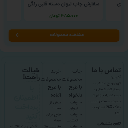
سوری
سفارش چاپ لیوان دسته قلبی رنگی
س
۴۸۵,۰۰۰
تومان
مشاهده محصولات
تماس با ما
خیالت
چاپ
خرید
راحت!
آدرس:
محصولات
محصولات
با
تهران، خ انقلاب ،
با طرح
با طرح
جمالزاده شمالی ،
اطمینان
دلخواه
آماده
نرسیده به چهارراه
نصرت سمت راست ،
پرداخت
چاپ
بیش از
پلاک 263 استودیو
لیوان
۳۰۰۰
کنید
اشا
چاپ
طرح برای
تیشرت
همه
تلفن پشتیبانی:
چاپ
مناسبت‌ها؛
© کپی رایت ۱۳۹۳ –