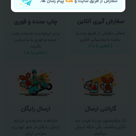
سفارش از طریق سایت و
همه
پیام رسان ها.
سفارش گیری آنلاین
چاپ عمده و فوری
امکان سفارش از طریق چت و
برای درخواست خدمات چاپ
سایت با پشتیبانی آنلاین
عمده و فوری با ما تماس
(
تماس با ما‌
)
بگیرید
(
تماس با ما
)
گارانتی ارسال
ارسال رایگان
اگر سفارشتون تو راه خراب شد
مشاهده محدوده و شرایط
نگران نباشید، یکی دیگه ارسال
ارسال رایگان در شهر تهران و
میکنیم
سراسر ایران