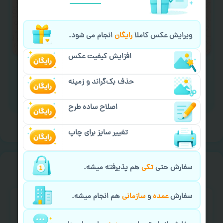
لازم را انجام دهید.
ایمیل جهت ثبت یا پیگیری سفارش:
ویرایش عکس کاملا
رایگان
انجام می شود.
aks4chap.com@gmail.com
افزایش کیفیت عکس
حذف بک‌گراند و زمینه
برای ارسال پیام کلیک کنید
اصلاح ساده طرح
تغییر سایز برای چاپ
خیالت راحت از
سفارش گیری
سفارش حتی
تکی
هم پذیرفته میشه.
سفارش
عمده
و
سازمانی
هم انجام میشه.