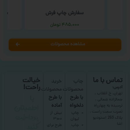
دی
سفارش چاپ فرش
سفار
۴۸۵,۰۰۰
تومان
مشاهده محصولات
تماس با ما
خیالت
چاپ
خرید
راحت!
آدرس:
محصولات
محصولات
با
تهران، خ انقلاب ،
با طرح
با طرح
جمالزاده شمالی ،
اطمینان
دلخواه
آماده
نرسیده به چهارراه
نصرت سمت راست ،
پرداخت
چاپ
بیش از
پلاک 263 استودیو
لیوان
۳۰۰۰
کنید
اشا
چاپ
طرح برای