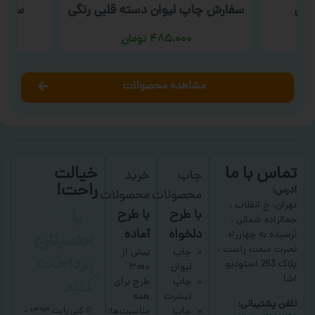
یمی
سفارش چاپ لیوان دسته قلبی رنگی
سفار
۴۸۵,۰۰۰
تومان
مشاهده محصولات
تماس با ما
خیالت
چاپ
خرید
راحت!
آدرس:
محصولات
محصولات
با
تهران، خ انقلاب ،
با طرح
با طرح
جمالزاده شمالی ،
اطمینان
دلخواه
آماده
نرسیده به چهارراه
نصرت سمت راست ،
پرداخت
چاپ
بیش از
پلاک 263 استودیو
لیوان
۳۰۰۰
کنید
اشا
چاپ
طرح برای
تیشرت
همه
تلفن پشتیبانی:
چاپ
مناسبت‌ها؛
© کپی رایت ۱۳۹۳ –