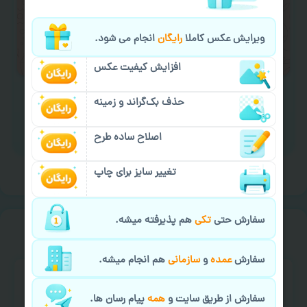
لازم را انجام دهید.
ایمیل جهت ثبت یا پیگیری سفارش:
ویرایش عکس کاملا
رایگان
انجام می شود.
aks4chap.com@gmail.com
افزایش کیفیت عکس
حذف بک‌گراند و زمینه
اصلاح ساده طرح
برای ارسال پیام کلیک کنید
تغییر سایز برای چاپ
سفارش حتی
تکی
هم پذیرفته میشه.
خیالت راحت از
سفارش گیری
سفارش
عمده
و
سازمانی
هم انجام میشه.
سفارش از طریق سایت و
همه
پیام رسان ها.