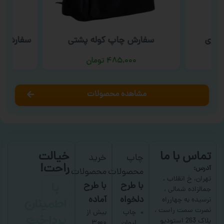
سوری
سفارش چاپ کوله پشتی
سفارش چا
۴۸۵,۰۰۰
تومان
مشاهده محصولات
تماس با ما
خیالت
چاپ
خرید
راحت!
آدرس:
محصولات
محصولات
با
تهران، خ انقلاب ،
با طرح
با طرح
جمالزاده شمالی ،
اطمینان
دلخواه
آماده
نرسیده به چهارراه
نصرت سمت راست ،
پرداخت
چاپ
بیش از
پلاک 263 استودیو
لیوان
۳۰۰۰