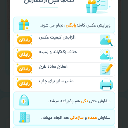
کادو کردن سفارش
با اپراتو عکسچاپ هماهنگی
لازم را انجام دهید.
ایمیل جهت ثبت یا پیگیری سفارش:
ویرایش عکس کاملا
رایگان
انجام می شود.
aks4chap.com@gmail.com
افزایش کیفیت عکس
حذف بک‌گراند و زمینه
اصلاح ساده طرح
برای ارسال پیام کلیک کنید
تغییر سایز برای چاپ
سفارش حتی
تکی
هم پذیرفته میشه.
خیالت راحت از
سفارش گیری
سفارش
عمده
و
سازمانی
هم انجام میشه.