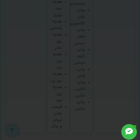
هدیه
جامدادی
عید
چاپ
نوروز
دفتر
هدیه
کلاسوری
ولنتاین
چاپ
هدیه
دفتر
روز
سیمی
مادر
چاپ
هدیه
کیف
روز
دوشی
پدر
چاپ
هدیه
فرش
روز زن
چاپ
هدیه
آنلاین
روز
عکس
مرد
چاپ
قیمت
عکس
چاپ
لیوان
و ماگ