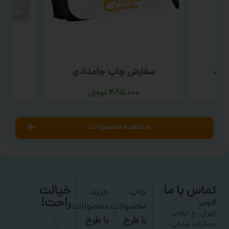
فید
سفارش چاپ جامدادی
س
۴۸۵,۰۰۰
تومان
مشاهده محصولات
تماس با ما
خیالت
چاپ
خرید
راحت!
آدرس:
محصولات
محصولات
با
تهران، خ انقلاب ،
با طرح
با طرح
جمالزاده شمالی ،