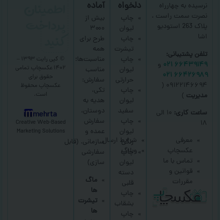
اطمینان
دلخواه
آماده
نرسیده به چهارراه
نصرت سمت راست ،
پرداخت
چاپ
بیش از
پلاک 263 استودیو
لیوان
۳۰۰۰
کنید
اشا
چاپ
طرح برای
تیشرت
همه
تلفن پشتیبانی:
چاپ
مناسبت‌ها؛
© کپی رایت ۱۳۹۳ –
۶۶۴۳۹۱۴۹ ۰۲۱
و
۱۴۰۲ عکسچاپ
تمامی
لیوان
مناسب
۶۶۴۲۶۹۸۹ ۰۲۱
حقوق برای
حرارتی
سفارش:
۰۹۱۲۲۱۴۶۶۹۴ (
عکسچاپ
محفوظ
چاپ
تکی،
است.
مدیریت
)
لیوان
هدیه به
سفید
دوستان،
ساعت کاری:
۱۰ الی
mehrta
چاپ
سفارش
Creative Web-Based
۱۸
لیوان
عمده و
Marketing Solutions
معرفی
شرایط ارسال
رنگی
سازمانی.
(قابل
عکسچاپ
وبلاگ
چاپ
سفارشی
تماس با ما
لیوان
سازی)
قوانین و
دسته
ماگ
مقررات
قلبی
ها
چاپ
تیشرت
بشقاب
ها
چاپ