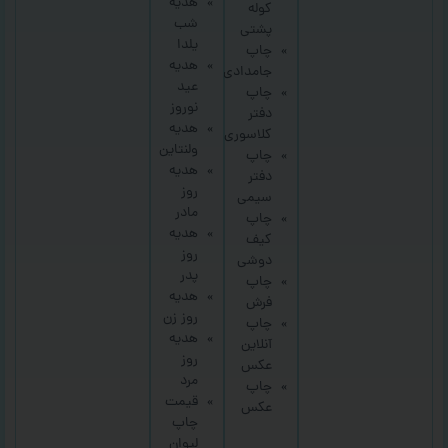
هدیه
کوله
شب
پشتی
یلدا
چاپ
هدیه
جامدادی
عید
چاپ
نوروز
دفتر
هدیه
کلاسوری
ولنتاین
چاپ
هدیه
دفتر
روز
سیمی
مادر
چاپ
هدیه
کیف
روز
دوشی
پدر
چاپ
هدیه
فرش
روز زن
چاپ
هدیه
آنلاین
روز
عکس
مرد
چاپ
قیمت
عکس
چاپ
لیوان