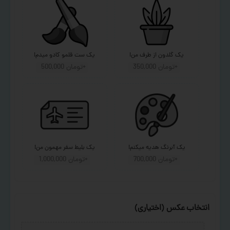
یک گلدون از طرف من!
یک ست قلمو کادو میدم!
+تومان 350,000
+تومان 500,000
یک آبرنگ هدیه میکنم!
یک بلیط سفر مهمون من!
+تومان 700,000
+تومان 1,000,000
انتخاب عکس (اختیاری)