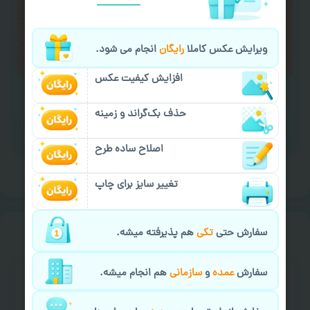
لازم را انجام دهید.
ایمیل جهت ثبت یا پیگیری سفارش:
ویرایش عکس کاملا
رایگان
انجام می شود.
aks4chap.com@gmail.com
افزایش کیفیت عکس
حذف بک‌گراند و زمینه
برای ارسال پیام کلیک کنید
اصلاح ساده طرح
تغییر سایز برای چاپ
خیالت راحت از
سفارش گیری
سفارش حتی
تکی
هم پذیرفته میشه.
سفارش
عمده
و
سازمانی
هم انجام میشه.