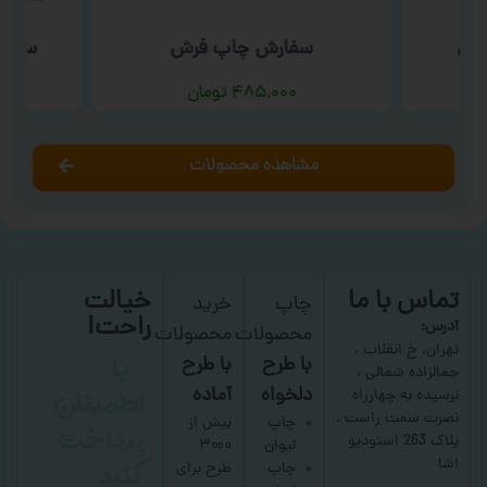
شتی
سفارش چاپ فرش
سفار
۴۸۵,۰۰۰
تومان
مشاهده محصولات
تماس با ما
خیالت
چاپ
خرید
راحت!
آدرس:
محصولات
محصولات
با
تهران، خ انقلاب ،
با طرح
با طرح
جمالزاده شمالی ،
اطمینان
دلخواه
آماده
نرسیده به چهارراه
نصرت سمت راست ،
پرداخت
چاپ
بیش از
پلاک 263 استودیو
لیوان
۳۰۰۰
کنید
اشا
چاپ
طرح برای