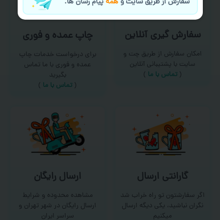
سفارش از طریق سایت و
همه
پیام رسان ها.
سفارش گیری آنلاین
چاپ عمده و فوری
امکان سفارش از طریق چت و
برای درخواست خدمات چاپ
سایت با پشتیبانی آنلاین
عمده و فوری با ما تماس
(
تماس با ما‌
)
بگیرید
(
تماس با ما
)
گارانتی ارسال
ارسال رایگان
اگر سفارشتون تو راه خراب شد
مشاهده محدوده و شرایط
نگران نباشید، یکی دیگه ارسال
ارسال رایگان در شهر تهران و
میکنیم
سراسر ایران