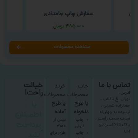
یمی
سفارش چاپ جامدادی
س
۴۸۵,۰۰۰
تومان
مشاهده محصولات
تماس با ما
خیالت
چاپ
خرید
راحت!
آدرس:
محصولات
محصولات
با
تهران، خ انقلاب ،
با طرح
با طرح
جمالزاده شمالی ،
اطمینان
دلخواه
آماده
نرسیده به چهارراه
نصرت سمت راست ،
پرداخت
چاپ
بیش از
پلاک 263 استودیو
لیوان
۳۰۰۰
کنید
اشا
چاپ
طرح برای