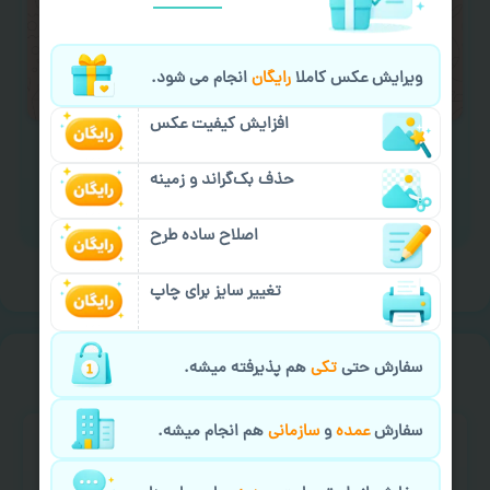
لازم را انجام دهید.
ایمیل جهت ثبت یا پیگیری سفارش:
ویرایش عکس کاملا
رایگان
انجام می شود.
aks4chap.com@gmail.com
افزایش کیفیت عکس
حذف بک‌گراند و زمینه
برای ارسال پیام کلیک کنید
اصلاح ساده طرح
تغییر سایز برای چاپ
خیالت راحت از
سفارش گیری
سفارش حتی
تکی
هم پذیرفته میشه.
سفارش
عمده
و
سازمانی
هم انجام میشه.