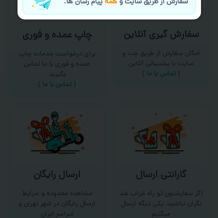
سفارش از طریق سایت و
همه
پیام رسان ها.
سفارش گیری آنلاین
چاپ عمده و فوری
امکان سفارش از طریق چت و
برای درخواست خدمات چاپ
سایت با پشتیبانی آنلاین
عمده و فوری با ما تماس
(
تماس با ما‌
)
بگیرید
(
تماس با ما
)
گارانتی ارسال
ارسال رایگان
اگر سفارشتون تو راه خراب شد
مشاهده محدوده و شرایط
نگران نباشید، یکی دیگه ارسال
ارسال رایگان در شهر تهران و
میکنیم
سراسر ایران