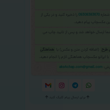
 شماره
09308383670
را ذخیره کنید و در یکی از
نلاین عکسچاپ پیام دهید.
شما ارسال خواهد شد و پس از تایید چاپ می
 طرح
(اضافه کردن متن و عکس) یا
هماهنگی
با اپراتو عکسچاپ هماهنگی لازم را انجام دهید.
ارش:
aks4chap.com@gmail.com
برای ارسال پیام کلیک کنید