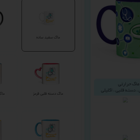
ماگ سفید ساده
ماگ دسته قلبی قرمز
ماگ