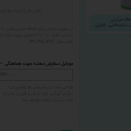
فایل ها را اینجا رها کنی
در صورت تمایل برای اضافه شدن عکس یا ج
های مجاز: JPG,PNG,JPEG
موبایل سفارش دهنده جهت هماهنگی
*
طراحی شما درپیام رسان ها (واتس‌اپ،
تلگرام، آی‌گپ، بله) ارسال و قبل از چاپ از
شما تاییدیه گرفته خواهد شد