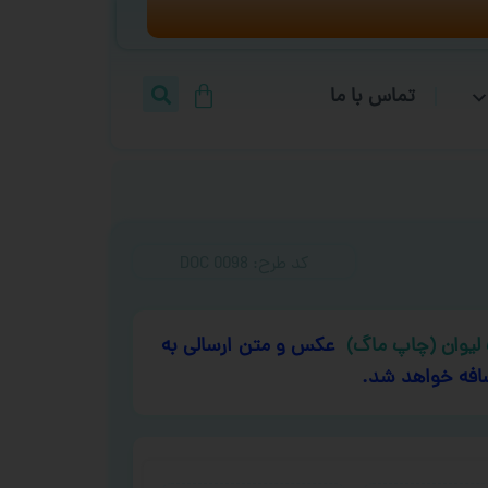
تماس با ما
کد طرح:‌ DOC 0098
لیوان (چاپ ماگ)
عکس و متن ارسالی به
افه خواهد شد.