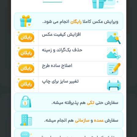
لازم را انجام دهید.
ایمیل جهت ثبت یا پیگیری سفارش:
ویرایش عکس کاملا
رایگان
انجام می شود.
aks4chap.com@gmail.com
افزایش کیفیت عکس
حذف بک‌گراند و زمینه
برای ارسال پیام کلیک کنید
اصلاح ساده طرح
تغییر سایز برای چاپ
خیالت راحت از
سفارش گیری
سفارش حتی
تکی
هم پذیرفته میشه.
سفارش
عمده
و
سازمانی
هم انجام میشه.