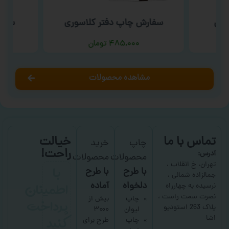
یمی
سفارش چاپ دفتر کلاسوری
سفار
۴۸۵,۰۰۰
تومان
مشاهده محصولات
تماس با ما
خیالت
چاپ
خرید
راحت!
آدرس:
محصولات
محصولات
با
تهران، خ انقلاب ،
با طرح
با طرح
جمالزاده شمالی ،
اطمینان
دلخواه
آماده
نرسیده به چهارراه
نصرت سمت راست ،
پرداخت
چاپ
بیش از
پلاک 263 استودیو
لیوان
۳۰۰۰
کنید
اشا
چاپ
طرح برای