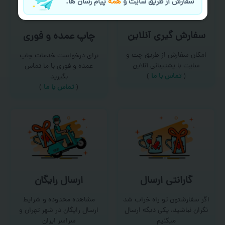
سفارش از طریق سایت و
همه
پیام رسان ها.
سفارش گیری آنلاین
چاپ عمده و فوری
امکان سفارش از طریق چت و
برای درخواست خدمات چاپ
سایت با پشتیبانی آنلاین
عمده و فوری با ما تماس
(
تماس با ما‌
)
بگیرید
(
تماس با ما
)
گارانتی ارسال
ارسال رایگان
اگر سفارشتون تو راه خراب شد
مشاهده محدوده و شرایط
نگران نباشید، یکی دیگه ارسال
ارسال رایگان در شهر تهران و
میکنیم
سراسر ایران